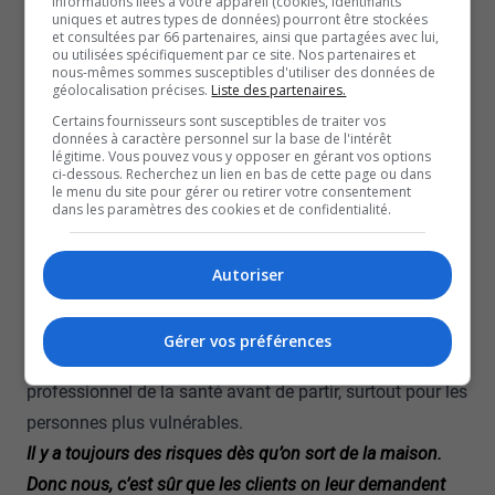
informations liées à votre appareil (cookies, identifiants
uniques et autres types de données) pourront être stockées
pas été avec mon enfant de moins de deux ans. Avoir su
et consultées par 66 partenaires, ainsi que partagées avec lui,
ou utilisées spécifiquement par ce site. Nos partenaires et
que c’était aussi violent que ça.
nous-mêmes sommes susceptibles d'utiliser des données de
Pier-Luc, partie en voyage au Mexique
géolocalisation précises.
Liste des partenaires.
À cette situation difficile se sont ajoutés des retards de
Certains fournisseurs sont susceptibles de traiter vos
données à caractère personnel sur la base de l'intérêt
vol de 48 heures et un manque total de communication
légitime. Vous pouvez vous y opposer en gérant vos options
ci-dessous. Recherchez un lien en bas de cette page ou dans
avec la compagnie aérienne Sunwing.
le menu du site pour gérer ou retirer votre consentement
Les voyageurs, transférés dans un autre resort, ont
dans les paramètres des cookies et de confidentialité.
même été de nouveau malades.
Chez Voyage Inspirations, on rappelle l’importance de
Autoriser
bien se préparer avant un voyage et de prendre des
précautions sanitaires adaptées à sa destination. Il est
Gérer vos préférences
conseillé de vérifier ses vaccins et de consulter un
professionnel de la santé avant de partir, surtout pour les
personnes plus vulnérables.
Il y a toujours des risques dès qu’on sort de la maison.
Donc nous, c’est sûr que les clients on leur demandent