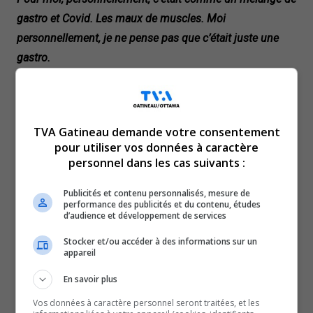
gastro et Covid. Les maux de muscles. Moi
personnellement, je ne pense pas que c’était juste une
gastro.
Claudia, partie en voyage au Mexique
Parmi les invités, 32 personnes ont été touchées, et le
resort a même manqué de médicaments pour les
TVA Gatineau demande votre consentement
malades.
pour utiliser vos données à caractère
Pour certains, les symptômes ressemblaient davantage
personnel dans les cas suivants :
à une infection combinant gastro et COVID-19,
provoquant douleurs musculaires et grande fatigue.
Publicités et contenu personnalisés, mesure de
performance des publicités et du contenu, études
Un des invités, Pier-Luc, affirme qu’il était conscient des
d’audience et développement de services
risques liés aux voyages, mais n’aurait jamais imaginé
Stocker et/ou accéder à des informations sur un
une telle ampleur, regrettant d’avoir emmené son enfant
appareil
en bas âge.
En savoir plus
J’étais au courant qu’il y ait des risques de voyager pour
Vos données à caractère personnel seront traitées, et les
ce genre de truc là. La gastro, mais je n’aurais peut-être