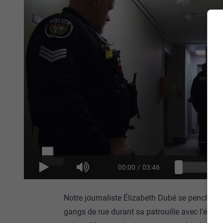
00:00
/
03:46
Notre journaliste Élizabeth Dubé se penche sur 
gangs de rue durant sa patrouille avec l’équip