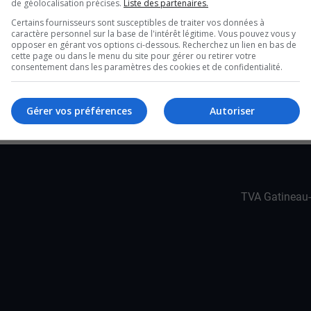
terventions, elle explore maintenant le rôle de
de géolocalisation précises.
Liste des partenaires.
utaires dans la lutte aux gangs de rue dans le
Certains fournisseurs sont susceptibles de traiter vos données à
caractère personnel sur la base de l'intérêt légitime. Vous pouvez vous y
opposer en gérant vos options ci-dessous. Recherchez un lien en bas de
cette page ou dans le menu du site pour gérer ou retirer votre
nier à Ottawa constate une augmentation de la
consentement dans les paramètres des cookies et de confidentialité.
e doivent s’adapter les forces de l’ordre, qui
groupes criminels.
Gérer vos préférences
Autoriser
TVA Gatineau