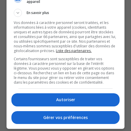
appareil
rapportés officiellement par test PCR, qui sont limités à
En savoir plus
certains groupes de la population.
Vos données à caractère personnel seront traitées, et les
Il n’est plus possible de dresser le portrait complet des
informations liées à votre appareil (cookies, identifiants
uniques et autres types de données) pourront être stockées
infections.
et consultées par 66 partenaires, ainsi que partagées avec lui,
Au Québec, 2554 personnes infectées sont hospitalisées,
ou utilisées spécifiquement par ce site. Nos partenaires et
nous-mêmes sommes susceptibles d'utiliser des données de
dont 60 en Outaouais aux dernières nouvelles.
géolocalisation précises.
Liste des partenaires.
De ce nombre, 3 sont aux soins intensifs dans la région.
Certains fournisseurs sont susceptibles de traiter vos
données à caractère personnel sur la base de l'intérêt
Le CISSS de l’Outaouais précise que la région demeure
légitime. Vous pouvez vous y opposer en gérant vos options
ci-dessous. Recherchez un lien en bas de cette page ou dans
au 3e niveau de délestage à l’heure actuelle.
le menu du site pour gérer ou retirer votre consentement
Il ajoute que les impacts se font sentir dans les cliniques
dans les paramètres des cookies et de confidentialité.
externes et au niveau des blocs opératoires qui roulent à
71%.
Autoriser
SOUTENIR NOS MÉDIAS, C’EST PROTÉGER NOTRE
CULTURE ET NOTRE ÉCONOMIE
Gérer vos préférences