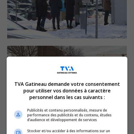
TVA Gatineau demande votre consentement
pour utiliser vos données à caractère
personnel dans les cas suivants :
Publicités et contenu personnalisés, mesure de
performance des publicités et du contenu, études
Plus de 6531 personnes ont présentement la Covid-19 en
d’audience et développement de services
Outaouais.
Stocker et/ou accéder à des informations sur un
Toutefois, ce chiffre représente uniquement les cas