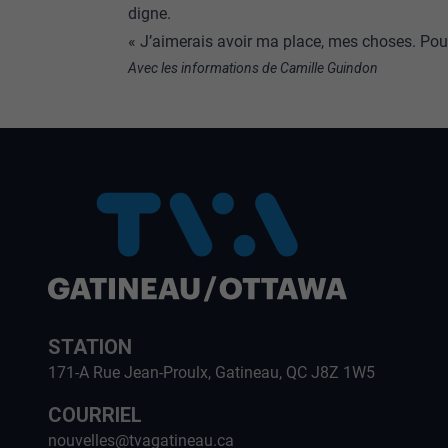
digne.
« J’aimerais avoir ma place, mes choses. Pouv
Avec les informations de Camille Guindon
STATION
171-A Rue Jean-Proulx, Gatineau, QC J8Z 1W5
COURRIEL
nouvelles@tvagatineau.ca