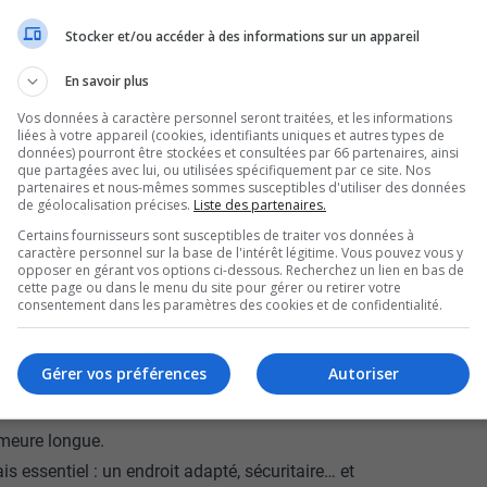
Stocker et/ou accéder à des informations sur un appareil
ose. Depuis deux ans, ce résident de 31 ans
teuil roulant, il navigue au quotidien dans un
En savoir plus
Vos données à caractère personnel seront traitées, et les informations
liées à votre appareil (cookies, identifiants uniques et autres types de
assez handicapé pour avoir plus d’aide, mais
données) pourront être stockées et consultées par 66 partenaires, ainsi
que partagées avec lui, ou utilisées spécifiquement par ce site. Nos
partenaires et nous-mêmes sommes susceptibles d'utiliser des données
 Selon plusieurs intervenants, le manque de
de géolocalisation précises.
Liste des partenaires.
 parc abordable ou à prix modique.
Certains fournisseurs sont susceptibles de traiter vos données à
caractère personnel sur la base de l'intérêt légitime. Vous pouvez vous y
compagnement, juge la situation préoccupante.
opposer en gérant vos options ci-dessous. Recherchez un lien en bas de
cette page ou dans le menu du site pour gérer ou retirer votre
udrait construire beaucoup plus de logements
consentement dans les paramètres des cookies et de confidentialité.
Gérer vos préférences
Autoriser
is, on indique transformer chaque année
 accessibles. Actuellement, 565 unités sont en
emeure longue.
s essentiel : un endroit adapté, sécuritaire… et