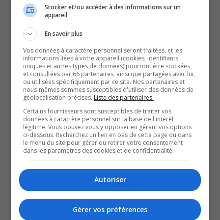
Stocker et/ou accéder à des informations sur un
Pour un deuxième match de suite, les chances des
appareil
Canadiens ont été limitées avec seulement 13 tirs au but,
En savoir plus
dont un seul en troisième période et un autre en
Vos données à caractère personnel seront traitées, et les
prolongation.
informations liées à votre appareil (cookies, identifiants
La quatrième rencontre aura lieu demain, le mercredi
uniques et autres types de données) pourront être stockées
et consultées par 66 partenaires, ainsi que partagées avec lui,
27 mai, au Centre Bell.
ou utilisées spécifiquement par ce site. Nos partenaires et
nous-mêmes sommes susceptibles d'utiliser des données de
À lire aussi :
géolocalisation précises.
Liste des partenaires.
LNH | Salle comble au Centre Bell pour le match
Certains fournisseurs sont susceptibles de traiter vos
données à caractère personnel sur la base de l'intérêt
numéro 3 des Canadiens contre les Hurricanes
légitime. Vous pouvez vous y opposer en gérant vos options
Gatineau accueillera l’Omnium féminin CPKC en 2027
ci-dessous. Recherchez un lien en bas de cette page ou dans
le menu du site pour gérer ou retirer votre consentement
Après le refus, la mobilisation : une pétition pour
dans les paramètres des cookies et de confidentialité.
permettre la diffusion d’un match des Canadiens au
Centre Slush Puppie
Autoriser
YouT
X
SOUTENIR NOS MÉDIAS, C’EST PROTÉGER NOTRE
Gérer vos préférences
CULTURE ET NOTRE ÉCONOMIE