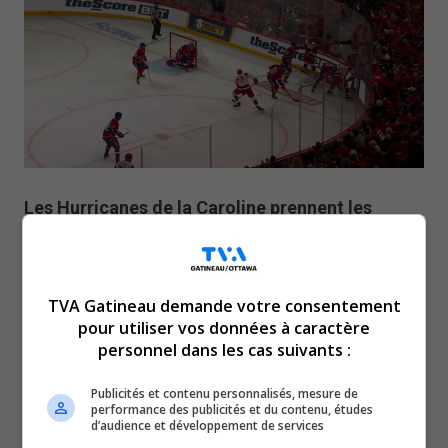
Les Hurricanes de la Caroline prennent les
devants 2 à 1 dans la série après avoir battu les
Canadiens 3 à 2 en prolongation.
Les Canadiens étaient en retard 2 à 1 après une période
TVA Gatineau demande votre consentement
pour utiliser vos données à caractère
de jeu lorsque Lane Hutson a marqué en deuxième
personnel dans les cas suivants :
période pour créer l’égalité.
Cependant, en prolongation, ce même Hutson a été
Publicités et contenu personnalisés, mesure de
performance des publicités et du contenu, études
victime d’un revirement qui a finalement mené au but
d’audience et développement de services
gagnant des Hurricanes.