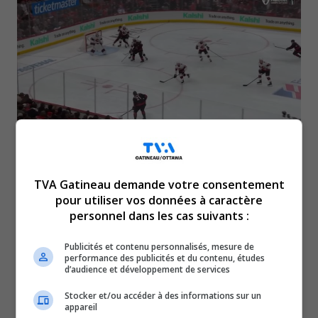
Après une défaite dans le premier match contre
TVA Gatineau demande votre consentement
les Hurricanes de la Caroline, les Sénateurs
pour utiliser vos données à caractère
personnel dans les cas suivants :
tenteront de créer l’égalité ce soir, le 20 avril, à
19 h 30.
Publicités et contenu personnalisés, mesure de
performance des publicités et du contenu, études
Les Sénateurs ont bien joué, mais ils se sont buté à un
d’audience et développement de services
Frederik Andersen au sommet de son art. Le cerbère de
Stocker et/ou accéder à des informations sur un
la Caroline a repoussé les 22 tirs dirigés contre lui.
appareil