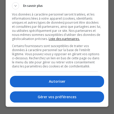
Ottawa ne voudra pas tirer de l’arrière 0-2 dans la série,
En savoir plus
puisque dans l’histoire de la Ligue nationale de hockey,
Vos données à caractère personnel seront traitées, et les
seulement 15 % des équipes qui perdent les
informations liées à votre appareil (cookies, identifiants
uniques et autres types de données) pourront être stockées
deux premiers matchs sont en mesure de remporter la
et consultées par 66 partenaires, ainsi que partagées avec lui,
série et de passer à la prochaine étape.
ou utilisées spécifiquement par ce site. Nos partenaires et
nous-mêmes sommes susceptibles d'utiliser des données de
À lire aussi :
géolocalisation précises.
Liste des partenaires.
LNH | La Ville d’Ottawa inaugure le Mile des Sens
Certains fournisseurs sont susceptibles de traiter vos
données à caractère personnel sur la base de l'intérêt
LHJMQ | Quatre joueurs des Olympiques de Gatineau
légitime. Vous pouvez vous y opposer en gérant vos options
ci-dessous. Recherchez un lien en bas de cette page ou dans
sur la liste finale du repêchage de la LNH
le menu du site pour gérer ou retirer votre consentement
Hockey Midget | Les défis de l’Intrépide M18 AAA
dans les paramètres des cookies et de confidentialité.
YouT
X
Autoriser
SOUTENIR NOS MÉDIAS, C’EST PROTÉGER NOTRE
CULTURE ET NOTRE ÉCONOMIE
Gérer vos préférences