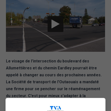
Le visage de l’intersection du boulevard des
Allumettières et du chemin Eardley pourrait être
appelé à changer au cours des prochaines années.
La Société de transport de l’Outaouais a mandaté
une firme pour se pencher sur le réaménagement
du secteur. C’est pour mieux s’adapter à la
croissance du secteur.
La STO prévoit que le secteur de l’intersection du