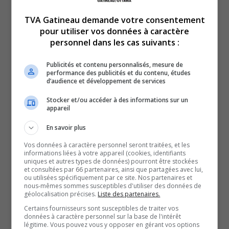
boulevard des Allumetières et du chemin Eardley est
TVA Gatineau demande votre consentement
appelé à devenir une zone à mobilité très dense avec le
pour utiliser vos données à caractère
projet du futur tramway, les voitures, les autobus et le
personnel dans les cas suivants :
transport actif. Un mandat a donc été octroyé à la firme
Publicités et contenu personnalisés, mesure de
Services EXP pour collecter des données qui seraient
performance des publicités et du contenu, études
d’audience et développement de services
nécessaires au démarrages des études d’avant-projet
concernant cette intersection
Stocker et/ou accéder à des informations sur un
appareil
Il faut toutefois souligner qu’on en est vraiment au
balbutiement du projet avec l’octroi de ce contrat de 90
En savoir plus
000 $.
Vos données à caractère personnel seront traitées, et les
informations liées à votre appareil (cookies, identifiants
La STO estime que « le fort développement immobilier
uniques et autres types de données) pourront être stockées
prévu viendra accroître la densité du secteur, il faut donc
et consultées par 66 partenaires, ainsi que partagées avec lui,
ou utilisées spécifiquement par ce site. Nos partenaires et
adresser en amont des études à venir, pour pouvoir
nous-mêmes sommes susceptibles d'utiliser des données de
géolocalisation précises.
Liste des partenaires.
identifier les enjeux de déplacements et proposer des
Certains fournisseurs sont susceptibles de traiter vos
solutions performantes. Une vision que salue
données à caractère personnel sur la base de l'intérêt
légitime. Vous pouvez vous y opposer en gérant vos options
l’organisme Mobi-O, qui souhaite éviter une situation