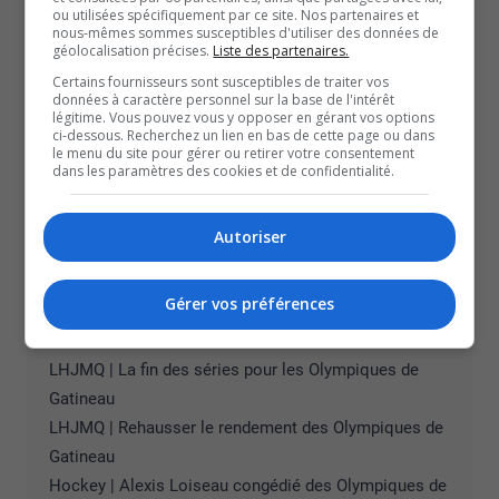
ou utilisées spécifiquement par ce site. Nos partenaires et
De plus, depuis quelques années, la structure de
nous-mêmes sommes susceptibles d'utiliser des données de
géolocalisation précises.
Liste des partenaires.
dix groupes d’actionnaires fait beaucoup parler. Elle sera
Certains fournisseurs sont susceptibles de traiter vos
peut-être appelée à changer, mais selon M. Beaudry, il n’y
données à caractère personnel sur la base de l'intérêt
légitime. Vous pouvez vous y opposer en gérant vos options
a pas de plan imminent pour ce faire.
ci-dessous. Recherchez un lien en bas de cette page ou dans
Et dans les corridors du Centre Slush Puppie, le nom de
le menu du site pour gérer ou retirer votre consentement
dans les paramètres des cookies et de confidentialité.
Michael Andlauer, propriétaire des Sénateurs, circule
beaucoup.
Autoriser
M. Beaudry a tenu à préciser que de telles discussions
sont fréquentes, mais qu’encore une fois, rien n’est
Gérer vos préférences
imminent.
À lire aussi :
LHJMQ | La fin des séries pour les Olympiques de
Gatineau
LHJMQ | Rehausser le rendement des Olympiques de
Gatineau
Hockey | Alexis Loiseau congédié des Olympiques de