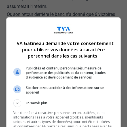
assumerait l’intérim.
Or, son retour derrière le banc n’a donné que 6 victoires
en 24 rencontres.
Cette saison a donc remis en doute l’espoir d’arriver à
maturité en 2028 pour peut-être accueillir la Coupe
TVA Gatineau demande votre consentement
Memorial.
pour utiliser vos données à caractère
François Beaudry, actionnaire et président du conseil
personnel dans les cas suivants :
d’administration, affirme tout de même avoir un plan de
Publicités et contenu personnalisés, mesure de
match pour rehausser le rendement des Olympiques.
performance des publicités et du contenu, études
d’audience et développement de services
Selon lui, un bon noyau de joueurs sera à maturité en
2027-2028.
Stocker et/ou accéder à des informations sur un
appareil
Ce plan de match inclura d’ailleurs de faire des choix
derrière le banc ou au deuxième étage.
En savoir plus
Différentes pistes de solution sont envisagées, même si
Vos données à caractère personnel seront traitées, et les
informations liées à votre appareil (cookies, identifiants
Serge Beausoleil, directeur général et entraîneur-chef,
uniques et autres types de données) pourront être stockées
croit qu’en date d’aujourd’hui, c’est prématuré.
et consultées par 66 partenaires, ainsi que partagées avec lui,