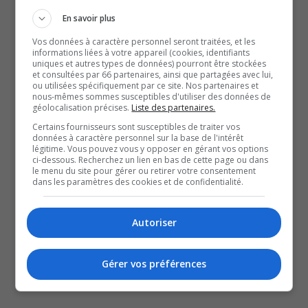
circule également.
En savoir plus
Le 6 juillet, deux finalistes seront annoncés, et le choix
Vos données à caractère personnel seront traitées, et les
final sera fait en septembre prochain.
informations liées à votre appareil (cookies, identifiants
uniques et autres types de données) pourront être stockées
À lire aussi :
et consultées par 66 partenaires, ainsi que partagées avec lui,
ou utilisées spécifiquement par ce site. Nos partenaires et
LHJMQ | Rehausser le rendement des Olympiques de
nous-mêmes sommes susceptibles d'utiliser des données de
géolocalisation précises.
Liste des partenaires.
Gatineau
Certains fournisseurs sont susceptibles de traiter vos
Gatineau accueillera le Match des Espoirs LHJMQ
données à caractère personnel sur la base de l'intérêt
2026
légitime. Vous pouvez vous y opposer en gérant vos options
ci-dessous. Recherchez un lien en bas de cette page ou dans
Le Centre Slush Puppie aménage un espace muséal
le menu du site pour gérer ou retirer votre consentement
en l’honneur du Centre Robert-Guertin
dans les paramètres des cookies et de confidentialité.
YouT
X
Autoriser
SOUTENIR NOS MÉDIAS, C’EST PROTÉGER NOTRE
CULTURE ET NOTRE ÉCONOMIE
Gérer vos préférences