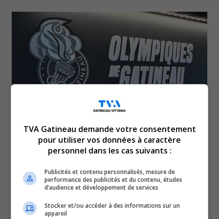
TVA Gatineau demande votre consentement
pour utiliser vos données à caractère
Tous les documents ont été envoyés à la
personnel dans les cas suivants :
LHJMQ. Si Gatineau est choisie, ce sera la
première fois qu’elle reçoit ce tournoi depuis
Publicités et contenu personnalisés, mesure de
performance des publicités et du contenu, études
1997.
d’audience et développement de services
Les villes de Québec et Moncton seraient aussi
Stocker et/ou accéder à des informations sur un
appareil
intéressées, et le nom du Régiment de Terre-Neuve