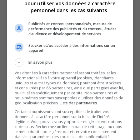
pour utiliser vos données à caractère
Les Olympiques ont donc mis un terme à la séquence
personnel dans les cas suivants :
victorieuse de Sherbrooke, qui cumulait 13 victoires de
suite en temps réglementaire. Ça s’est passé dans un
Publicités et contenu personnalisés, mesure de
performance des publicités et du contenu, études
Centre Slush Puppie remplit à pleine capacité.
d’audience et développement de services
5000 partisans y étaient, et certains auraient même
Stocker et/ou accéder à des informations sur un
acheté des billets à des revendeurs pour obtenir leur
appareil
place. Vendredi soir, plus de 4100 partisans étaient aussi
En savoir plus
au domicile des Olympiques. Gatineau a battu
Vos données à caractère personnel seront traitées, et les
Chicoutimi 4 à 3 en prolongation.
informations liées à votre appareil (cookies, identifiants
L’entraîneur-chef, Louis Robitaille, se réjouit de voir le
uniques et autres types de données) pourront être stockées
et consultées par 66 partenaires, ainsi que partagées avec lui,
succès de sa formation, l’appui des partisans et surtout
ou utilisées spécifiquement par ce site. Nos partenaires et
nous-mêmes sommes susceptibles d'utiliser des données de
l’attitude de ses joueurs.
géolocalisation précises.
Liste des partenaires.
Le but c’est de gagner notre dernier match, puis c’est pas
Certains fournisseurs sont susceptibles de traiter vos
données à caractère personnel sur la base de l'intérêt
le dernier match de la saison régulière, c’est le dernier
légitime. Vous pouvez vous y opposer en gérant vos options
match en séries éliminatoires. […] Tout le monde a pour
ci-dessous. Recherchez un lien en bas de cette page ou dans
le menu du site pour gérer ou retirer votre consentement
but de gagner, tout le monde a mis ses statistiques
dans les paramètres des cookies et de confidentialité.