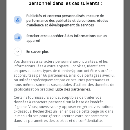
personnel dans les cas suivants :
prochaines étapes du retour de l’humanité sur la
Publicités et contenu personnalisés, mesure de
Lune à travers le programme Artemis. Petits et
performance des publicités et du contenu, études
d’audience et développement de services
grands fascinés de l’espace se sont déplacés.
Stocker et/ou accéder à des informations sur un
appareil
En savoir plus
Vos données à caractère personnel seront traitées, et les
informations liées à votre appareil (cookies, identifiants
uniques et autres types de données) pourront être stockées
et consultées par 66 partenaires, ainsi que partagées avec lui,
ou utilisées spécifiquement par ce site. Nos partenaires et
nous-mêmes sommes susceptibles d'utiliser des données de
géolocalisation précises.
Liste des partenaires.
Certains fournisseurs sont susceptibles de traiter vos
Jeremy Hansen et les membres de l’équipage de la
données à caractère personnel sur la base de l'intérêt
légitime. Vous pouvez vous y opposer en gérant vos options
mission Artemis II.
ci-dessous. Recherchez un lien en bas de cette page ou dans
le menu du site pour gérer ou retirer votre consentement
À lire aussi :
dans les paramètres des cookies et de confidentialité.
Une programmation 2026-2027 audacieuse et