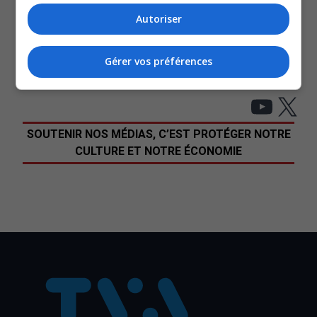
canadienne au CNA
Autoriser
« Les Boys, Le spectacle », une pièce de théâtre
hilarante et touchante
Gérer vos préférences
Le Canada s’envole vers la Lune avec Artemis II
Avec les renseignements de Stéphanie Salomon.
YouT
X
SOUTENIR NOS MÉDIAS, C’EST PROTÉGER NOTRE
CULTURE ET NOTRE ÉCONOMIE