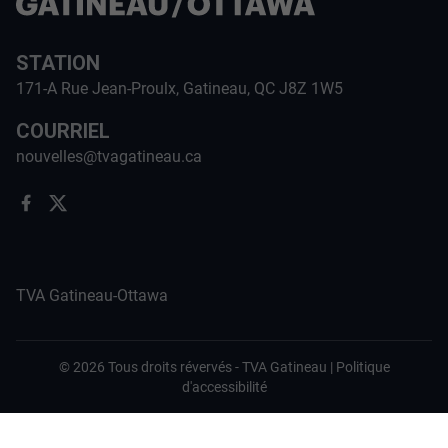
STATION
171-A Rue Jean-Proulx, Gatineau, QC J8Z 1W5
COURRIEL
nouvelles@tvagatineau.ca
TVA Gatineau-Ottawa
©
2026
Tous droits révervés -
TVA Gatineau
|
Politique
d'accessibilité