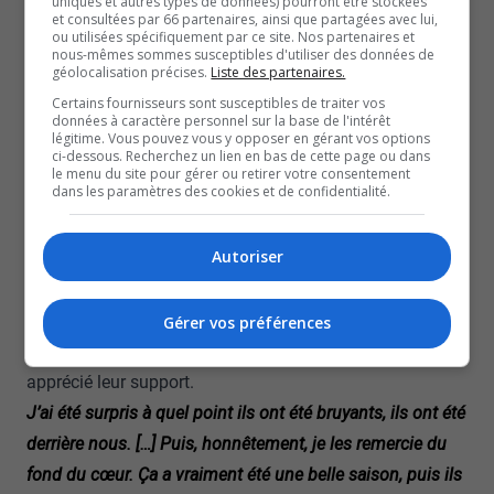
uniques et autres types de données) pourront être stockées
et consultées par 66 partenaires, ainsi que partagées avec lui,
travaillé extrêmement fort pour bâtir cette équipe-là.
ou utilisées spécifiquement par ce site. Nos partenaires et
-Patrick Roy, entraîneur-chef et directeur général des Remparts de
nous-mêmes sommes susceptibles d'utiliser des données de
géolocalisation précises.
Liste des partenaires.
Québec
Certains fournisseurs sont susceptibles de traiter vos
Malgré la défaite, l’entraîneur-chef des Olympiques se dit
données à caractère personnel sur la base de l'intérêt
très fier du travail accompli par ses joueurs. La défaite
légitime. Vous pouvez vous y opposer en gérant vos options
ci-dessous. Recherchez un lien en bas de cette page ou dans
est cependant très difficile à accepter pour les joueurs.
le menu du site pour gérer ou retirer votre consentement
dans les paramètres des cookies et de confidentialité.
Tristan Luneau était notamment très émotif lorsqu’il
s’est adressé aux médias après la rencontre.
Autoriser
Avant de quitter la patinoire, les joueurs des Olympiques
ont pris le temps de saluer les nombreux partisans dans
les gradins. Le capitaine, Olivier Nadeau, qui en était a
Gérer vos préférences
une première saison avec Gatineau, a grandement
apprécié leur support.
J’ai été surpris à quel point ils ont été bruyants, ils ont été
derrière nous. […] Puis, honnêtement, je les remercie du
fond du cœur. Ça a vraiment été une belle saison, puis ils