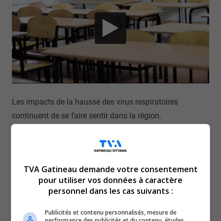
Les impacts de la hausse des virus respiratoires
continuent de se faire sentir dans la région.
Depuis les dernières semaines, les taux d’absentéisme
sont en hausse dans nos centres de services scolaires.
On approche même du 20 % à certains moments.
TVA Gatineau demande votre consentement
La situation semble s’être détériorée depuis le début du
pour utiliser vos données à caractère
mois de novembre.
personnel dans les cas suivants :
On a fait une moyenne du pourcentage du taux
d’absentéisme au cours de la dernière semaine, pour
Publicités et contenu personnalisés, mesure de
performance des publicités et du contenu, études