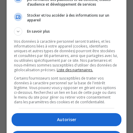
trois des quatre CSS de la région.
d’audience et développement de services
On parle de près de 15 % du côté du Coeur-des-Vallées et
Stocker et/ou accéder à des informations sur un
des Draveurs.
appareil
Le CSS des portages est légèrement plus bas à 12 %.
En savoir plus
Et d’ailleurs, il s’agit du centre de service où les taux sont
Vos données à caractère personnel seront traitées, et les
le plus constant depuis le début du mois, oscillant entre
informations liées à votre appareil (cookies, identifiants
uniques et autres types de données) pourront être stockées
10 et 13 %.
et consultées par 66 partenaires, ainsi que partagées avec lui,
ou utilisées spécifiquement par ce site. Nos partenaires et
Du côté des autres établissements scolaires, la hausse
nous-mêmes sommes susceptibles d'utiliser des données de
est vraiment plus marquée.
géolocalisation précises.
Liste des partenaires.
Au CSS des Draveurs, les absences se situaient à 12 % le
Certains fournisseurs sont susceptibles de traiter vos
données à caractère personnel sur la base de l'intérêt
premier novembre et ont constate une augmentation de
légitime. Vous pouvez vous y opposer en gérant vos options
ci-dessous. Recherchez un lien en bas de cette page ou dans
semaine en semaine.
le menu du site pour gérer ou retirer votre consentement
dans les paramètres des cookies et de confidentialité.
Pour Au Coeur-des-Vallées, on parle plutôt de 11 % dans
la semaine suivant l’Halloween.
Autoriser
Une augmentation qui serait, entres autres, due à
l’augmentation de la propagation des virus respiratoires,