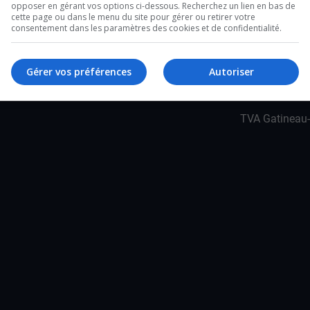
é au moment même où la grogne s’intensifie.
opposer en gérant vos options ci-dessous. Recherchez un lien en bas de
cette page ou dans le menu du site pour gérer ou retirer votre
stitutionnel, Frédéric Bérard.
consentement dans les paramètres des cookies et de confidentialité.
Gérer vos préférences
Autoriser
TVA Gatineau