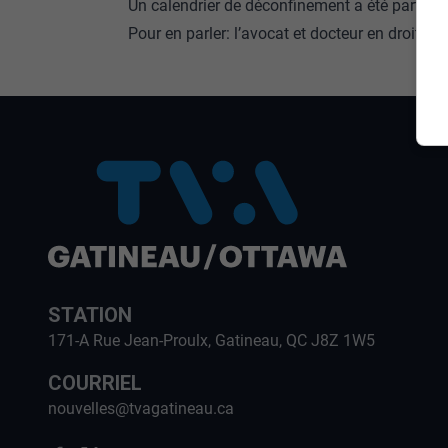
Un calendrier de déconfinement a été partag
Pour en parler: l’avocat et docteur en droit con
STATION
171-A Rue Jean-Proulx, Gatineau, QC J8Z 1W5
COURRIEL
nouvelles@tvagatineau.ca