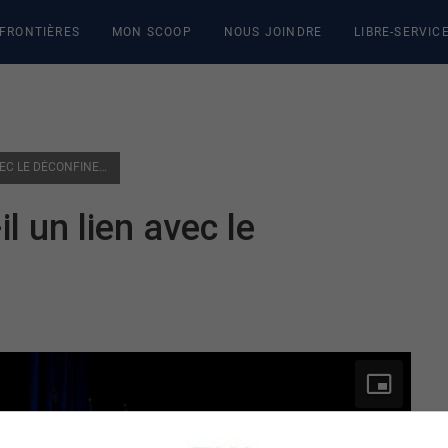
 FRONTIÈRES
MON SCOOP
NOUS JOINDRE
LIBRE-SERVIC
LE RAS-LE-BOL COLLECTIF A-T-IL UN LIEN AVEC LE DÉCONFINEMENT ?
il un lien avec le