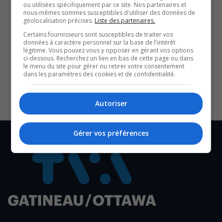
ou utilisées spécifiquement par ce site. Nos partenaires et
Rappelons que M.Fortin avait été choisi pour diriger la
nous-mêmes sommes susceptibles d'utiliser des données de
campagne de vaccination en 2021 au pays, lors de la
géolocalisation précises.
Liste des partenaires.
pandémie.
Certains fournisseurs sont susceptibles de traiter vos
données à caractère personnel sur la base de l'intérêt
légitime. Vous pouvez vous y opposer en gérant vos options
SOUTENIR NOS MÉDIAS, C’EST PROTÉGER NOTRE
ci-dessous. Recherchez un lien en bas de cette page ou dans
CULTURE ET NOTRE ÉCONOMIE
le menu du site pour gérer ou retirer votre consentement
dans les paramètres des cookies et de confidentialité.
Autoriser
Gérer vos préférences