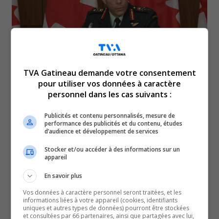
TVA Gatineau demande votre consentement
pour utiliser vos données à caractère
Le major-général Dany Fortin lance une poursuite de
personnel dans les cas suivants :
6 millions $ en dommages et intérêts contre le
Publicités et contenu personnalisés, mesure de
gouvernement de Justin Trudeau. En décembre, M.
performance des publicités et du contenu, études
Fortin a été acquitté dans une affaire d’agression
d’audience et développement de services
sexuelle remontant à 1988, alors qu’il était étudiant
Stocker et/ou accéder à des informations sur un
au Collège militaire royal de Saint-Jean.
appareil
Dans la requête déposée devant la Cour supérieure de
En savoir plus
l’Ontario mercredi, ses avocats ont affirmé que la
Vos données à caractère personnel seront traitées, et les
conduite des défendants dans cette affaire était
informations liées à votre appareil (cookies, identifiants
uniques et autres types de données) pourront être stockées
répréhensible, extrême, éhontée et autoritaire.
et consultées par 66 partenaires, ainsi que partagées avec lui,