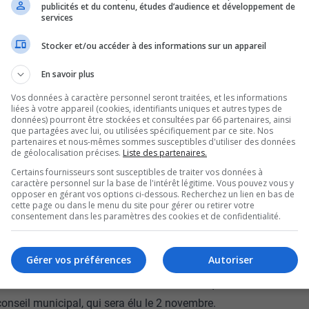
ues par
Le Droit
.
publicités et du contenu, études d’audience et développement de
services
e
Stocker et/ou accéder à des informations sur un appareil
epuis quelque temps des discussions sur son
En savoir plus
os sont à l’étude :
de l’Hôtel de Ville, au coût estimé de 191
Vos données à caractère personnel seront traitées, et les informations
liées à votre appareil (cookies, identifiants uniques et autres types de
données) pourront être stockées et consultées par 66 partenaires, ainsi
que partagées avec lui, ou utilisées spécifiquement par ce site. Nos
, évaluée à 149 millions $.
partenaires et nous-mêmes sommes susceptibles d'utiliser des données
de géolocalisation précises.
Liste des partenaires.
e l’achat d’un autre édifice pour y
Certains fournisseurs sont susceptibles de traiter vos données à
caractère personnel sur la base de l'intérêt légitime. Vous pouvez vous y
us de 90 millions $.
opposer en gérant vos options ci-dessous. Recherchez un lien en bas de
cette page ou dans le menu du site pour gérer ou retirer votre
re édifice, également autour de 90
consentement dans les paramètres des cookies et de confidentialité.
hain conseil
Gérer vos préférences
Autoriser
is-Bissonnette et Mario Aubé, ont confirmé que
 conseil municipal, qui sera élu le 2 novembre.