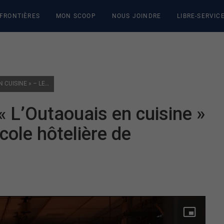
 FRONTIÈRES
MON SCOOP
NOUS JOINDRE
LIBRE-SERVIC
LANCEMENT DU CONCOURS « L’OUTAOUAIS EN CUISINE » – LE 26 FÉVRIER 2025 À L’ÉCOLE HÔTELIÈRE DE L’OUTAOUAIS
 L’Outaouais en cuisine »
École hôtelière de