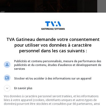
TVA Gatineau demande votre consentement
pour utiliser vos données à caractère
personnel dans les cas suivants :
Publicités et contenu personnalisés, mesure de performance des
publicités et du contenu, études d’audience et développement de
services
Stocker et/ou accéder à des informations sur un appareil
En savoir plus
Vos données à caractère personnel seront traitées, et les informations
liées à votre appareil (cookies, identifiants uniques et autres types de
 l’Outaouais s’unissent pour la toute
données) pourront être stockées et consultées par 66 partenaires, ainsi