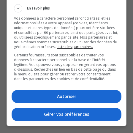
une auteure-compositrice-interprète présentera un
En savoir plus
nouveau spectacle solo teinté d’humour et de
Vos données à caractère personnel seront traitées, et les
informations liées à votre appareil (cookies, identifiants
confidences, tandis qu’un match d’improvisation en
uniques et autres types de données) pourront être stockées
gigue et une soirée spéciale soulignant les cinq ans
et consultées par 66 partenaires, ainsi que partagées avec lui,
ou utilisées spécifiquement par ce site. Nos partenaires et
de l’album
Hull
viendront enrichir la saison. Une
nous-mêmes sommes susceptibles d'utiliser des données de
géolocalisation précises.
Liste des partenaires.
promotion permet également de bénéficier d’un
Certains fournisseurs sont susceptibles de traiter vos
rabais de 30 % sur les billets pour une durée limitée.
données à caractère personnel sur la base de l'intérêt
légitime. Vous pouvez vous y opposer en gérant vos options
La programmation complète est à découvrir dès
ci-dessous. Recherchez un lien en bas de cette page ou dans
maintenant en ligne, avec une mise en vente des
le menu du site pour gérer ou retirer votre consentement
dans les paramètres des cookies et de confidentialité.
billets prévue dès 9 h le lendemain.
www.gatineau.ca/spectacles
Autoriser
SOUTENIR NOS MÉDIAS, C’EST PROTÉGER NOTRE
CULTURE ET NOTRE ÉCONOMIE
Gérer vos préférences