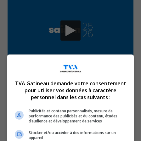
L’effervescence est palpable alors qu’on célèbre le
TVA Gatineau demande votre consentement
lancement officiel de la programmation 2025-2026
pour utiliser vos données à caractère
des principales salles de spectacles de Gatineau. Le
personnel dans les cas suivants :
Théâtre de l’Île, la salle Jean-Despréz et le Cabaret
Publicités et contenu personnalisés, mesure de
La Basoche dévoilent une offre variée de plus de 60
performance des publicités et du contenu, études
d’audience et développement de services
spectacles, mêlant chanson, théâtre, conte,
musique du monde, folk, blues, art clownesque et
Stocker et/ou accéder à des informations sur un
appareil
gigue contemporaine. Parmi les artistes en vedette,