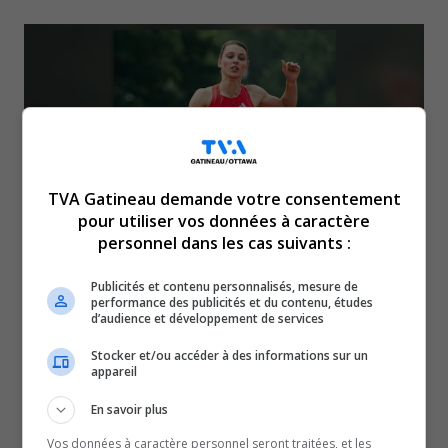
TVA Gatineau demande votre consentement
pour utiliser vos données à caractère
personnel dans les cas suivants :
Publicités et contenu personnalisés, mesure de
Dans le cadre d’une compétition de la Ligue de
performance des publicités et du contenu, études
d’audience et développement de services
diamant 2026, son temps de 22,41 s au 200 m
Stocker et/ou accéder à des informations sur un
féminin lui a permis de signer sa meilleure
appareil
performance de la saison.
En savoir plus
À lire aussi :
Vos données à caractère personnel seront traitées, et les