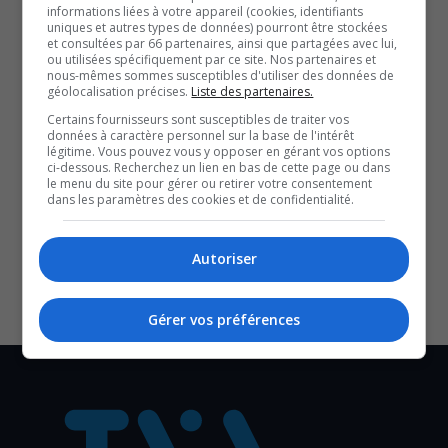
Une fin de semaine de rêve pour une sprinteuse
informations liées à votre appareil (cookies, identifiants
uniques et autres types de données) pourront être stockées
gatinoise
et consultées par 66 partenaires, ainsi que partagées avec lui,
Athlétisme | Audrey Leduc défend ses deux titres
ou utilisées spécifiquement par ce site. Nos partenaires et
nous-mêmes sommes susceptibles d'utiliser des données de
canadiens (2025)
géolocalisation précises.
Liste des partenaires.
Un Gatinois s’engage à porter les couleurs de
Certains fournisseurs sont susceptibles de traiter vos
l’Université du Michigan en 2027
données à caractère personnel sur la base de l'intérêt
légitime. Vous pouvez vous y opposer en gérant vos options
YouT
X
ci-dessous. Recherchez un lien en bas de cette page ou dans
le menu du site pour gérer ou retirer votre consentement
dans les paramètres des cookies et de confidentialité.
SOUTENIR NOS MÉDIAS, C’EST PROTÉGER NOTRE
CULTURE ET NOTRE ÉCONOMIE
Autoriser
Gérer vos préférences