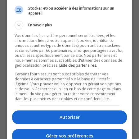
plus de variétés pour acheter de la nourriture dans le
Stocker et/ou accéder à des informations sur un
appareil
secteur. On nous a aussi parlé de la boucherie qui a
En savoir plus
aussi fermé ses portes à Masham dans les derniers
mois.
Vos données à caractère personnel seront traitées, et les
informations liées à votre appareil (cookies, identifiants
« Pour voir plus d’innovations, plus grande variété et un
uniques et autres types de données) pourront être stockées
et consultées par 66 partenaires, ainsi que partagées avec lui,
contrôle des prix alimentaires à long terme, il faut
ou utilisées spécifiquement par ce site. Nos partenaires et
justement s’attarder à supporter nos indépendants le plus
nous-mêmes sommes susceptibles d'utiliser des données de
géolocalisation précises.
Liste des partenaires.
possible ».
Certains fournisseurs sont susceptibles de traiter vos
-Sylvain Charlebois, spécialiste de l’industrie agroalimentaire à
données à caractère personnel sur la base de l'intérêt
légitime. Vous pouvez vous y opposer en gérant vos options
l’Université de Dalhousie
ci-dessous. Recherchez un lien en bas de cette page ou dans
La perte du Marché Richelieu est donc un autre coup dur,
le menu du site pour gérer ou retirer votre consentement
dans les paramètres des cookies et de confidentialité.
en peu de temps, pour la communauté. Selon l’enseigne
annonçant la fermeture, des acheteurs potentiels
Autoriser
seraient intéressés à acheter le commerce. Reste
maintenant à voir si ça va se concrétiser.
Gérer vos préférences
SOUTENIR NOS MÉDIAS, C’EST PROTÉGER NOTRE