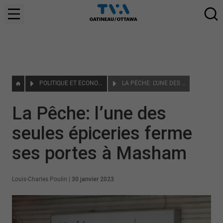
POLITIQUE ET ÉCONOMIE
LA PÊCHE: L’UNE DES SEULES ÉPICERIES FERME SES PORTES À MASHAM
La Pêche: l’une des
seules épiceries ferme
ses portes à Masham
Louis-Charles Poulin
|
30 janvier 2023