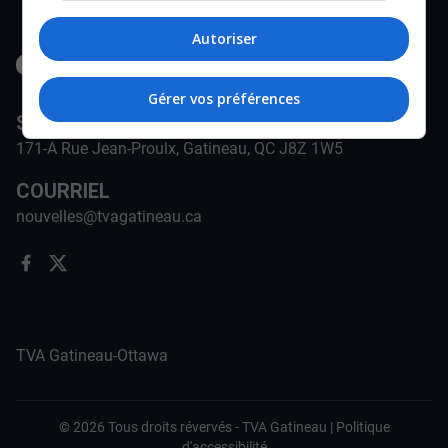
Autoriser
Gérer vos préférences
STATION
171-A Rue Jean-Proulx, Gatineau, QC J8Z 1W5
COURRIEL
nouvelles@tvagatineau.ca
TVA Gatineau-Ottawa
©
2026
Tous droits révervés -
TVA Gatineau
|
Politique
d'accessibilité