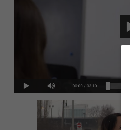
00:00
/
03:10