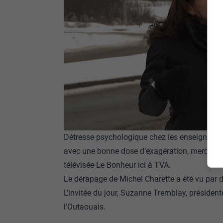
Détresse psychologique chez les enseignants: 
avec une bonne dose d’exagération, mercredi d
télévisée Le Bonheur ici à TVA.
Le dérapage de Michel Charette a été vu par d
L’invitée du jour, Suzanne Tremblay, présiden
l’Outaouais.