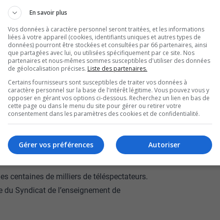
En savoir plus
Vos données à caractère personnel seront traitées, et les informations
liées à votre appareil (cookies, identifiants uniques et autres types de
données) pourront être stockées et consultées par 66 partenaires, ainsi
que partagées avec lui, ou utilisées spécifiquement par ce site. Nos
partenaires et nous-mêmes sommes susceptibles d'utiliser des données
de géolocalisation précises.
Liste des partenaires.
Certains fournisseurs sont susceptibles de traiter vos données à
caractère personnel sur la base de l'intérêt légitime. Vous pouvez vous y
opposer en gérant vos options ci-dessous. Recherchez un lien en bas de
cette page ou dans le menu du site pour gérer ou retirer votre
consentement dans les paramètres des cookies et de confidentialité.
le sujet a été abordé de façon bien spéciale,
Gérer vos préférences
Autoriser
ernier, dans la première de la nouvelle série
es centaines de milliers de téléspectateurs.
te du Syndicat de l’enseignement de