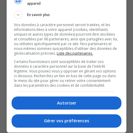
C’est ce qui a été mentionné dans un communiqué
appareil
préparé par sa famille.
En savoir plus
Ses proches ajoutent que la dernière année n’a pas été
Vos données à caractère personnel seront traitées, et les
facile pour Mme Boudrias, qui est âgée de 61 ans.
informations liées à votre appareil (cookies, identifiants
uniques et autres types de données) pourront être stockées
Les prochaines semaines s’annoncent encore plus
et consultées par 66 partenaires, ainsi que partagées avec lui,
ou utilisées spécifiquement par ce site. Nos partenaires et
éprouvantes, selon sa famille.
nous-mêmes sommes susceptibles d'utiliser des données de
Le conseil municipal de Gatineau a d’ailleurs tenu mardi
géolocalisation précises.
Liste des partenaires.
matin une réunion d’urgence, pour redistribuer ses
Certains fournisseurs sont susceptibles de traiter vos
données à caractère personnel sur la base de l'intérêt
tâches, dont celle de mairesse suppléante.
légitime. Vous pouvez vous y opposer en gérant vos options
ci-dessous. Recherchez un lien en bas de cette page ou dans
Pour l’instant, le conseiller Jocelyn Blondin sera
le menu du site pour gérer ou retirer votre consentement
dans les paramètres des cookies et de confidentialité.
responsable des dossiers du district Parc-de-la-
Montagne-St-Raymond et c’est Daniel Champagne qui
Autoriser
remplacera Mme Boudrias à titre de maire suppléant.
SOUTENIR NOS MÉDIAS, C’EST PROTÉGER NOTRE
CULTURE ET NOTRE ÉCONOMIE
Gérer vos préférences