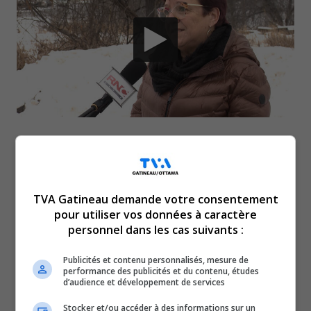
En ce début d’année dans le monde municipal, Louise
Boudrias se retire temporairement pour combattre un
cancer.
TVA Gatineau demande votre consentement
La conseillère du Parc-de-la- Montagne-Saint-Raymond
pour utiliser vos données à caractère
est actuellement hospitalisée.
personnel dans les cas suivants :
Mme Boudrias serait atteinte d’un cancer des poumons.
Elle doit consacrer toutes ses énergies à son
Publicités et contenu personnalisés, mesure de
performance des publicités et du contenu, études
rétablissement et doit donc se retirer temporairement de
d’audience et développement de services
la vie politique.
Stocker et/ou accéder à des informations sur un