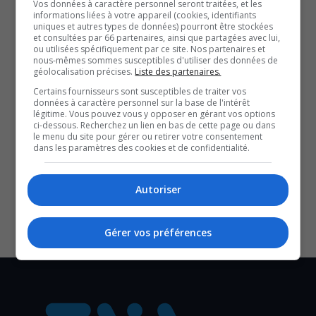
Vos données à caractère personnel seront traitées, et les
informations liées à votre appareil (cookies, identifiants
Élections provinciales | La CAQ remonte à 22 % dans
uniques et autres types de données) pourront être stockées
les intentions de vote
et consultées par 66 partenaires, ainsi que partagées avec lui,
ou utilisées spécifiquement par ce site. Nos partenaires et
Élections provinciales | Entrevue avec André Fortin et
nous-mêmes sommes susceptibles d'utiliser des données de
géolocalisation précises.
Liste des partenaires.
Madwa-Nika Cadet du PLQ, en tournée en Outaouais
Élections provinciales | Éric Duhaime officialise des
Certains fournisseurs sont susceptibles de traiter vos
données à caractère personnel sur la base de l'intérêt
candidatures
légitime. Vous pouvez vous y opposer en gérant vos options
YouT
X
ci-dessous. Recherchez un lien en bas de cette page ou dans
le menu du site pour gérer ou retirer votre consentement
dans les paramètres des cookies et de confidentialité.
SOUTENIR NOS MÉDIAS, C’EST PROTÉGER NOTRE
CULTURE ET NOTRE ÉCONOMIE
Autoriser
Gérer vos préférences