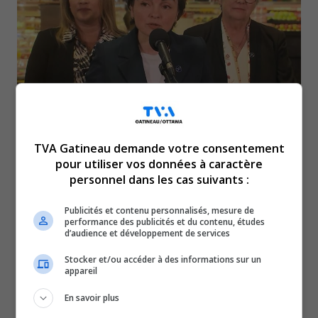
Cette mesure, qui devrait priver l’État d’environ
TVA Gatineau demande votre consentement
pour utiliser vos données à caractère
100 millions de dollars de revenus par année,
personnel dans les cas suivants :
pourrait permettre à une famille d’économiser
Publicités et contenu personnalisés, mesure de
45 $ par année.
performance des publicités et du contenu, études
d’audience et développement de services
Dès le 15 juillet, des produits comme les barres granola,
les muffins, les noix, les fruits et légumes coupés, les
Stocker et/ou accéder à des informations sur un
appareil
mouchoirs et le papier hygiénique seront désormais
exempts de TVQ.
En savoir plus
À lire aussi :