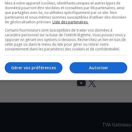
liées à votre appareil (cookies, identifiants uniques et autres types de
données) pourront être stockées et consultées par 66 partenaires, ainsi
’Ottawa ainsi que les policiers et les
que partagées avec lui, ou utilisées spécifiquement par ce site. Nos
partenaires et nous-mêmes sommes susceptibles d'utiliser des données
de géolocalisation précises.
Liste des partenaires.
ique d’Ottawa et souffrait alors d’hypothermie.
Certains fournisseurs sont susceptibles de traiter vos données à
s.
caractère personnel sur la base de l'intérêt légitime. Vous pouvez vous y
opposer en gérant vos options ci-dessous. Recherchez un lien en bas de
cette page ou dans le menu du site pour gérer ou retirer votre
consentement dans les paramètres des cookies et de confidentialité.
 à Gatineau
à identifier
Gérer vos préférences
Autoriser
on pour fausses ordonnances
YouTube
X
TVA Gatineau