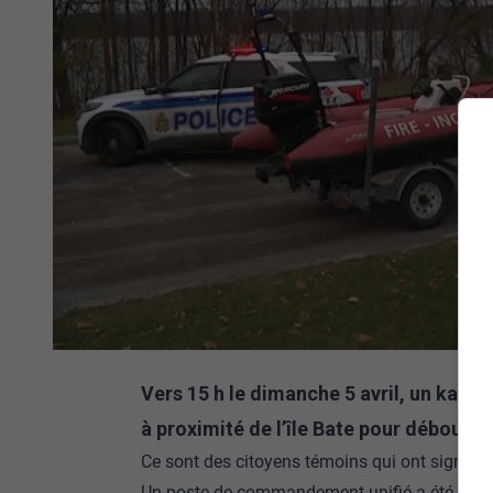
Vers 15 h le dimanche 5 avril, un kayak
à proximité de l’île Bate pour débouche
Ce sont des citoyens témoins qui ont signalé l
Un poste de commandement unifié a été install