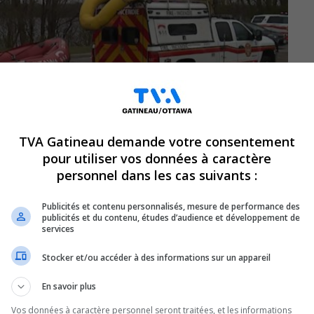
TVA Gatineau demande votre consentement
pour utiliser vos données à caractère
personnel dans les cas suivants :
Publicités et contenu personnalisés, mesure de performance des
publicités et du contenu, études d’audience et développement de
services
iste s’est retrouvé pris dans des rapides
Stocker et/ou accéder à des informations sur un appareil
r près de l’île Lemieux.
En savoir plus
’incident aux autorités.
Vos données à caractère personnel seront traitées, et les informations
é sur l’île Bate afin de coordonner les