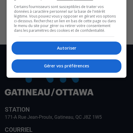
SOUTENIR NOS MÉDIAS, C’EST PROTÉGER NOTRE
Certains fournisseurs sont susceptibles de traiter vos
CULTURE ET NOTRE ÉCONOMIE
données à caractère personnel sur la base de l'intérêt
légitime. Vous pouvez vous y opposer en gérant vos options
ci-dessous. Recherchez un lien en bas de cette page ou dans
le menu du site pour gérer ou retirer votre consentement
dans les paramètres des cookies et de confidentialité.
Autoriser
Gérer vos préférences
STATION
171-A Rue Jean-Proulx, Gatineau, QC J8Z 1W5
COURRIEL