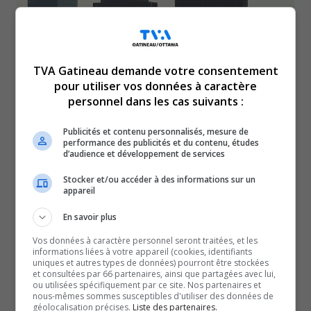
TVA Gatineau demande votre consentement
pour utiliser vos données à caractère
personnel dans les cas suivants :
Un avertissement de froid extrême frappe actuellement
Publicités et contenu personnalisés, mesure de
l’Outaouais.
performance des publicités et du contenu, études
d’audience et développement de services
Le thermomètre a chuté drastiquement au cours de la
nuit et ça se poursuit mardi.
Stocker et/ou accéder à des informations sur un
appareil
Des températures de -25 à -32 degrés Celsius sont
attendues.
En savoir plus
Avec le refroidissement éolien, on pourrait ressentir
Vos données à caractère personnel seront traitées, et les
informations liées à votre appareil (cookies, identifiants
jusqu’à -35 dans la région.
uniques et autres types de données) pourront être stockées
et consultées par 66 partenaires, ainsi que partagées avec lui,
« Il s’agit de la masse d’air la plus froide de la saison
ou utilisées spécifiquement par ce site. Nos partenaires et
jusqu’à présent », selon Environnement Canada.
nous-mêmes sommes susceptibles d'utiliser des données de
géolocalisation précises.
Liste des partenaires.