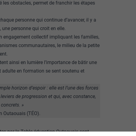
 les obstacles, permet de franchir les étapes
 chaque personne qui continue d’avancer, il y a
une personne qui croit en elle.
n engagement collectif impliquant les familles,
rganismes communautaires, le milieu de la petite
ent.
ent ainsi en lumière l’importance de bâtir une
t adulte en formation se sent soutenu et
imple horizon d’espoir
: elle est l’une des forces
leviers de progression et qui, avec constance,
 concrets.
»
on Outaouais (TÉO).
fertes par la Table éducation Outaouais sont