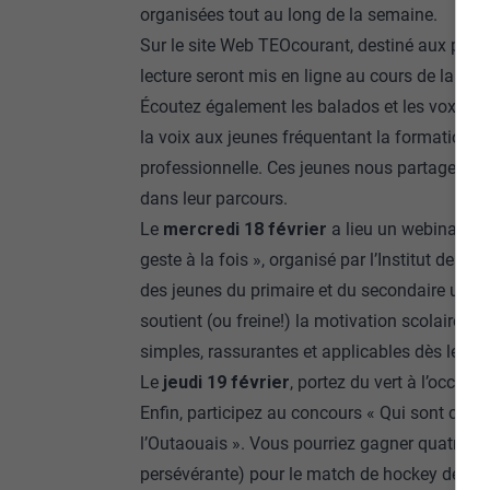
organisées tout au long de la semaine.
Sur le site Web
TEOcourant
, destiné aux pare
lecture seront mis en ligne au cours de la se
Écoutez également les
balados
et les
vox po
la voix aux jeunes fréquentant la formation g
professionnelle. Ces jeunes nous partagent co
dans leur parcours.
Le
mercredi 18 février
a lieu un webinaire
«
geste à la fois »
, organisé par l’Institut des 
des jeunes du primaire et du secondaire un m
soutient (ou freine!) la motivation scolaire de 
simples, rassurantes et applicables dès le le
Le
jeudi 19 février
, portez du vert à l’occas
Enfin, participez au concours
« Qui sont ces
l’Outaouais »
. Vous pourriez gagner quatre bi
persévérante) pour le match de hockey des Ol