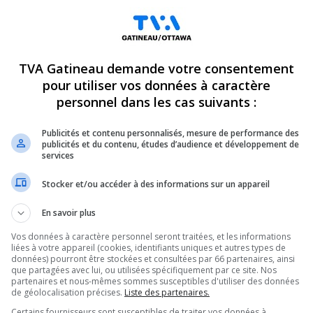
nts, des entrevues et des échanges autour de la
maine.
TVA Gatineau demande votre consentement
p
« Trace tes rêves, trace ta voie », qui donnent
pour utiliser vos données à caractère
énérale aux adultes et/ou la formation
personnel dans les cas suivants :
mment ils ont su relever les défis rencontrés
Publicités et contenu personnalisés, mesure de performance des
publicités et du contenu, études d’audience et développement de
 Soutenir la persévérance scolaire… un petit
services
troubles d’apprentissages qui offre aux parents
Stocker et/ou accéder à des informations sur un appareil
oment pour souffler, comprendre ce qui
votre enfant, et repartir avec des stratégies
En savoir plus
ndemain.
Vos données à caractère personnel seront traitées, et les informations
ion du Jeudi PerséVERT.
liées à votre appareil (cookies, identifiants uniques et autres types de
données) pourront être stockées et consultées par 66 partenaires, ainsi
 jeunes personnes PERSÉVÉRANTES 2026 de
que partagées avec lui, ou utilisées spécifiquement par ce site. Nos
partenaires et nous-mêmes sommes susceptibles d'utiliser des données
llets (pour vous et votre jeune personne
de géolocalisation précises.
Liste des partenaires.
ympiques de Gatineau, le 22 février à 15 h au
Certains fournisseurs sont susceptibles de traiter vos données à