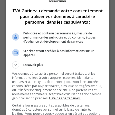
TVA Gatineau demande votre consentement
pour utiliser vos données à caractère
personnel dans les cas suivants :
Publicités et contenu personnalisés, mesure de
performance des publicités et du contenu, études
d’audience et développement de services
C’est jour de rentrée pour les étudiants du Cégep de
l’Outaouais!
Stocker et/ou accéder à des informations sur un
appareil
C’est une première rentrée scolaire sans grandes
mesures sanitaires, où 100% des étudiants commencent
En savoir plus
l’école en présentiel.
Vos données à caractère personnel seront traitées, et les
informations liées à votre appareil (cookies, identifiants
Amanda Moisan était en direct du campus Gabrielle-Roy.
uniques et autres types de données) pourront être stockées
et consultées par 66 partenaires, ainsi que partagées avec lui,
SOUTENIR NOS MÉDIAS, C’EST PROTÉGER NOTRE
ou utilisées spécifiquement par ce site. Nos partenaires et
CULTURE ET NOTRE ÉCONOMIE
nous-mêmes sommes susceptibles d'utiliser des données de
géolocalisation précises.
Liste des partenaires.
Certains fournisseurs sont susceptibles de traiter vos
données à caractère personnel sur la base de l'intérêt
légitime. Vous pouvez vous y opposer en gérant vos options