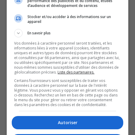
performance des publicités et du contenu, études
d’audience et développement de services
qu’une autre femme en situation d’itinérance pourrait
accoucher dans les prochaines semaines. M. Séguin ne
Stocker et/ou accéder à des informations sur un
appareil
souhaite pas cependant que l’ensemble de l’enjeu de
l’itinérance soit ramené à cette situation.
En savoir plus
Il trouve dommage qu’il a fallu cet exemple pour faire
Vos données à caractère personnel seront traitées, et les
informations liées à votre appareil (cookies, identifiants
réagir politiquement. L’itinérance touche toute les
uniques et autres types de données) pourront être stockées
personnes de la société, souligne-t-il. Seulement jeudi
et consultées par 66 partenaires, ainsi que partagées avec lui,
ou utilisées spécifiquement par ce site. Nos partenaires et
soir, 10 nouvelles personnes ont cogné à la porte du Gîte
nous-mêmes sommes susceptibles d'utiliser des données de
géolocalisation précises.
Liste des partenaires.
Ami.
Certains fournisseurs sont susceptibles de traiter vos
Les organismes sur le terrain sont à bout de ressources
données à caractère personnel sur la base de l'intérêt
légitime. Vous pouvez vous y opposer en gérant vos options
pour aider les personnes dans le besoin.
ci-dessous. Recherchez un lien en bas de cette page ou dans
Ça m’attriste de savoir que ça prend une situation extra
le menu du site pour gérer ou retirer votre consentement
dans les paramètres des cookies et de confidentialité.
dramatique comme une femme enceinte pour justement
qu’on réagisse. […] On manque de ressources. C’est-à-dire
Autoriser
que les personnes là ne sont pas en camping, sont en
survie.