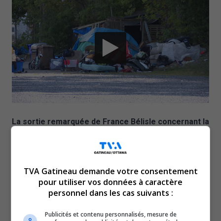
La sortie remarquée de France Bélisle concernant la
crise de l’itinérance à Gatineau continue de faire
réagir. Jeudi, la mairesse a déploré le fait qu’une
jeune femme de 18 ans ait dû accoucher en pleine
TVA Gatineau demande votre consentement
forêt. La situation ne serait pas unique en son genre
pour utiliser vos données à caractère
selon un organisme du milieu.
personnel dans les cas suivants :
Yves Séguin du Centre d’intervention et de prévention en
Publicités et contenu personnalisés, mesure de
toxicomanie de l’Outaouais (CIPTO) confirme