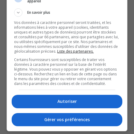
appareil
15 points.
En savoir plus
Qui plus est, le coût annuel de son permis augmentera
Vos données à caractère personnel seront traitées, et les
également, en raison des points d’inaptitude inscrits à
informations liées à votre appareil (cookies, identifiants
son dossier.
uniques et autres types de données) pourront être stockées
et consultées par 66 partenaires, ainsi que partagées avec lui,
À lire aussi :
ou utilisées spécifiquement par ce site. Nos partenaires et
nous-mêmes sommes susceptibles d'utiliser des données de
Saisie de drogues lors d’une intervention routière à
géolocalisation précises.
Liste des partenaires.
Déléage
Certains fournisseurs sont susceptibles de traiter vos
données à caractère personnel sur la base de l'intérêt
Accident mortel entre un cycliste et un autobus
légitime. Vous pouvez vous y opposer en gérant vos options
scolaire
ci-dessous. Recherchez un lien en bas de cette page ou dans
le menu du site pour gérer ou retirer votre consentement
Quatre interceptions pour excès de vitesse dans la
dans les paramètres des cookies et de confidentialité.
MRC de la Vallée-de-la-Gatineau
YouT
X
Autoriser
SOUTENIR NOS MÉDIAS, C’EST PROTÉGER NOTRE
CULTURE ET NOTRE ÉCONOMIE
Gérer vos préférences