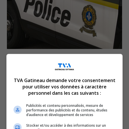
Le 23 mai vers 18 h, un homme de 30 ans
d’Aumond circulait à 132 km/h dans une zone de
50 km/h sur la route 107, à Déléage.
TVA Gatineau demande votre consentement
pour utiliser vos données à caractère
Pour son grand excès de vitesse, il a reçu un constat
personnel dans les cas suivants :
d’infraction de 1 618 $ et 18 points d’inaptitude.
En plus de se faire suspendre son permis pendant
Publicités et contenu personnalisés, mesure de
performance des publicités et du contenu, études
sept jours, l’homme se fera révoquer son permis pendant
d’audience et développement de services
une période minimale de trois mois, puisque son nombre
Stocker et/ou accéder à des informations sur un
de points d’inaptitude dépasse le seuil du régime de