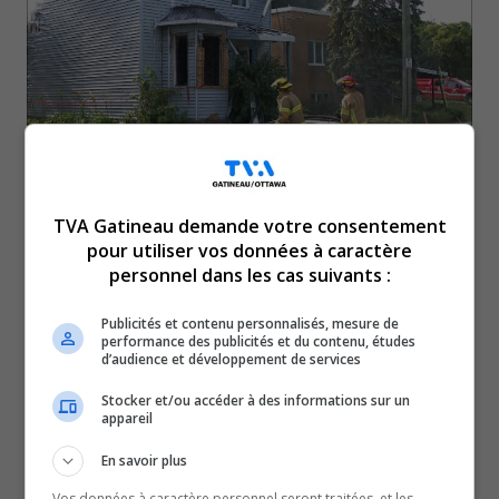
TVA Gatineau demande votre consentement
Un violent incendie a complètement ravagé une maison
pour utiliser vos données à caractère
abandonnée du secteur Hull mardi matin.
personnel dans les cas suivants :
Les services d’urgence sont restés sur les lieux pendant
plusieurs heures.
Publicités et contenu personnalisés, mesure de
performance des publicités et du contenu, études
La résidence a finalement été démolie.
d’audience et développement de services
Le feu s’est déclaré vers 5h ce matin à l’arrière du
Stocker et/ou accéder à des informations sur un
bâtiment, au niveau du balcon et de la véranda.
appareil
L’incendie a été contrôlé et la maison dû être démolie,
En savoir plus
puisque la structure était instable.
Vos données à caractère personnel seront traitées, et les