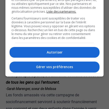
Mazie est venue au monde le 12 octobre à 00h11. Les
ou utilisées spécifiquement par ce site. Nos partenaires et
médecins affirment qu’elle ne conservera aucune
nous-mêmes sommes susceptibles d'utiliser des données de
géolocalisation précises.
Liste des partenaires.
séquelle physique ou neurologique de cette naissance
Certains fournisseurs sont susceptibles de traiter vos
traumatique. Entre temps, l’équipe médicale aurait tout
données à caractère personnel sur la base de l'intérêt
légitime. Vous pouvez vous y opposer en gérant vos options
fait pour que Melissa puisse s’en sortir.
ci-dessous. Recherchez un lien en bas de cette page ou dans
le menu du site pour gérer ou retirer votre consentement
Aux complications se sont ajoutées des séquelles
dans les paramètres des cookies et de confidentialité.
irréversibles qui ont forcé la famille à prendre une
décision déchirante. Elle l’a retiré du support artificiel qui
Autoriser
la maintenait en vie.
Le verdict tombe que, malheureusement, les chances
Gérer vos préférences
qu’elle se réveille sont extrêmement minces. Et, elle ne
serait pas apte à parler, à s’alimenter et même se souvenir
de tous les gens qui l’entourent.
-Sarah Marenger, soeur de Melissa
Les fonds amassés via cette
campagne de
sociofinancement
serviront à soutenir financièrement
son conjoint et ses deux enfants dans l’année à venir.