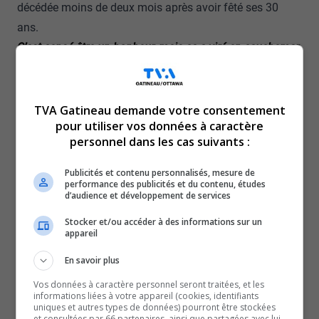
décédée moins de deux mois après avoir fêté ses 30
ans.
C’est censé être un bonheur, mais ça a viré en cauchemar.
C’est extrêmement déchirant.
-Mathieu Lacaille, conjoint de Melissa
Le 11 octobre, le travail a été interrompu lorsqu’elle a fait
TVA Gatineau demande votre consentement
un malaise, suivi d’un arrêt cardiaque. Aucune cause
pour utiliser vos données à caractère
personnel dans les cas suivants :
précise n’est associée à ce phénomène. Melissa n’avait
d’ailleurs aucun problème de santé connu. En moins de
Publicités et contenu personnalisés, mesure de
deux minutes, le médecin a procédé à une césarienne
performance des publicités et du contenu, études
d’audience et développement de services
d’urgence pour sauver le bébé.
Stocker et/ou accéder à des informations sur un
Si en-dedans de quatre minutes ils ne faisaient pas la
appareil
césarienne, je perdais la petite. Fait que ils ont fait ça d’un
En savoir plus
travail très vite puis tout ça. […] Elle est rendue à la
maison avec moi.
Vos données à caractère personnel seront traitées, et les
informations liées à votre appareil (cookies, identifiants
-Mathieu Lacaille, conjoint de Melissa
uniques et autres types de données) pourront être stockées
et consultées par 66 partenaires, ainsi que partagées avec lui,