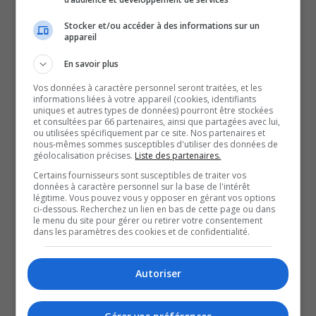
Stoppers dans la région de la capitale nationale
.
Robert Gorley, 71 ans, a été arrêté et inculpé pour
Stocker et/ou accéder à des informations sur un
appareil
agression sexuelle et exploitation sexuelle d’une
personne handicapée.
En savoir plus
Les infractions présumées auraient été commises entre
Vos données à caractère personnel seront traitées, et les
septembre et décembre 2025 sur une personne de sexe
informations liées à votre appareil (cookies, identifiants
uniques et autres types de données) pourront être stockées
masculin. L’enquête, qui a été ouverte en janvier, se
et consultées par 66 partenaires, ainsi que partagées avec lui,
ou utilisées spécifiquement par ce site. Nos partenaires et
poursuit.
nous-mêmes sommes susceptibles d'utiliser des données de
géolocalisation précises.
Liste des partenaires.
Les enquêteurs estiment qu’il pourrait y avoir d’autres
Certains fournisseurs sont susceptibles de traiter vos
victimes.
données à caractère personnel sur la base de l'intérêt
Le Service de police d’Ottawa encourage les personnes
légitime. Vous pouvez vous y opposer en gérant vos options
ci-dessous. Recherchez un lien en bas de cette page ou dans
qui sont victimes d’agression sexuelle de le dénoncer.
le menu du site pour gérer ou retirer votre consentement
dans les paramètres des cookies et de confidentialité.
À lire aussi :
Homme inculpé pour rage au volant motivé par la
Autoriser
haine à Ottawa
YouT
X