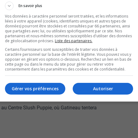
es Gatinois n’ont pas réussi à conserver leur
En savoir plus
Vos données à caractère personnel seront traitées, et les informations
 pour l’équipe, avec un rendement de 0 en 11
liées à votre appareil (cookies, identifiants uniques et autres types de
données) pourront être stockées et consultées par 66 partenaires, ainsi
ions manquées lors du deuxième match.
que partagées avec lui, ou utilisées spécifiquement par ce site. Nos
partenaires et nous-mêmes sommes susceptibles d'utiliser des données
ue fois dans les quatre premières minutes,
de géolocalisation précises.
Liste des partenaires.
n du premier engagement.
Certains fournisseurs sont susceptibles de traiter vos données à
caractère personnel sur la base de l'intérêt légitime. Vous pouvez vous y
i d’une victoire plus serrée de 2-1 samedi.
opposer en gérant vos options ci-dessous. Recherchez un lien en bas de
n jeu physique intense et plusieurs
cette page ou dans le menu du site pour gérer ou retirer votre
consentement dans les paramètres des cookies et de confidentialité.
 donné la rivalité entre les deux formations, qui
e consécutive.
Gérer vos préférences
Autoriser
ront faire preuve de plus d’opportunisme dans
me.
i au Centre Slush Puppie, où Gatineau tentera