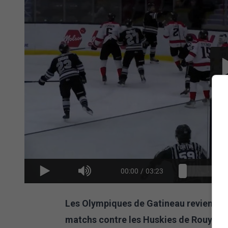
00:00
/
03:23
Les Olympiques de Gatineau reviennent
matchs contre les Huskies de Rouyn-No