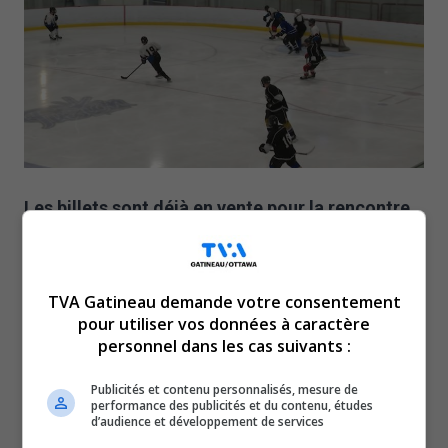
Les billets sont déjà en vente pour la rencontre
amicale du 11 avril entre les policiers du Service
de police de la Ville de Gatineau et d’anciens
TVA Gatineau demande votre consentement
joueurs des Sénateurs d’Ottawa.
pour utiliser vos données à caractère
Le but premier du match est d’amasser des fonds pour
personnel dans les cas suivants :
différents organismes, dont :
L’autre Chez-Soi;
Publicités et contenu personnalisés, mesure de
performance des publicités et du contenu, études
le Centre de pédiatrie sociale de Gatineau;
d’audience et développement de services
le Centre Mechtilde;