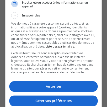
Stocker et/ou accéder à des informations sur un
la Maison d’INGRID;
appareil
la Maison Libère-Elles;
En savoir plus
la Maison d’hébergement pour Elles des Deux Vallées;
la Maison Unies.Vers.Femmes;
Vos données à caractère personnel seront traitées, et les
informations liées à votre appareil (cookies, identifiants
La Vigile.
uniques et autres types de données) pourront être stockées
et consultées par 66 partenaires, ainsi que partagées avec lui,
Obtenez vos billets ici :
SPVG VS. Anciens Sénateurs •
ou utilisées spécifiquement par ce site. Nos partenaires et
Événement • Centre Slush Puppie
.
nous-mêmes sommes susceptibles d'utiliser des données de
géolocalisation précises.
Liste des partenaires.
À lire aussi :
Certains fournisseurs sont susceptibles de traiter vos
Policiers du SPVG c. anciens joueurs des Sénateurs
données à caractère personnel sur la base de l'intérêt
légitime. Vous pouvez vous y opposer en gérant vos options
d’Ottawa : une partie de hockey pour une bonne cause
ci-dessous. Recherchez un lien en bas de cette page ou dans
le menu du site pour gérer ou retirer votre consentement
Soirée découverte de la formation professionnelle
dans les paramètres des cookies et de confidentialité.
Retour de la campagne printanière du Grand ménage
de la capitale
YouT
X
Autoriser
SOUTENIR NOS MÉDIAS, C’EST PROTÉGER NOTRE
Gérer vos préférences
CULTURE ET NOTRE ÉCONOMIE