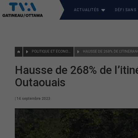
ACTUALITÉS
DÉFI SANS
POLITIQUE ET ÉCONOMIE
HAUSSE DE 268% DE L’ITINÉRA
Hausse de 268% de l’itin
Outaouais
|
14 septembre 2023