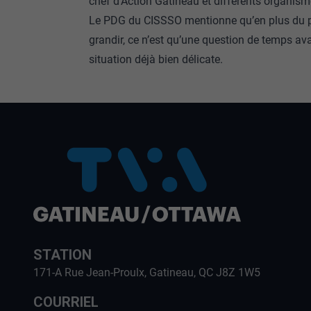
chef d’Action Gatineau et différents organism
Le PDG du CISSSO mentionne qu’en plus du pr
grandir, ce n’est qu’une question de temps ava
situation déjà bien délicate.
STATION
171-A Rue Jean-Proulx, Gatineau, QC J8Z 1W5
COURRIEL