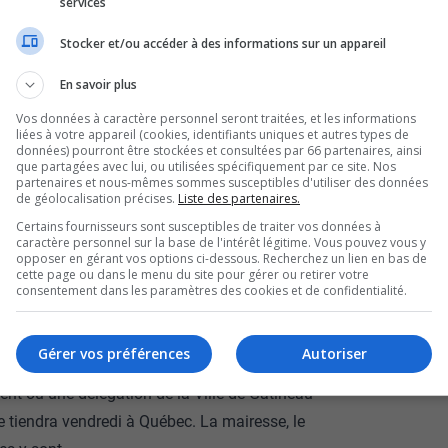
services
on. C’est une situation anormale, selon le
Stocker et/ou accéder à des informations sur un appareil
is par l’augmentation des personnes sans
En savoir plus
ant sans-abris en Outaouais, alors qu’il y en
ugmentation de 268% de l’itinérance dans la
Vos données à caractère personnel seront traitées, et les informations
liées à votre appareil (cookies, identifiants uniques et autres types de
données) pourront être stockées et consultées par 66 partenaires, ainsi
que partagées avec lui, ou utilisées spécifiquement par ce site. Nos
ide d’urgence de Québec pour remédier à la
partenaires et nous-mêmes sommes susceptibles d'utiliser des données
de géolocalisation précises.
Liste des partenaires.
era vendredi 15 millions $ pour l’ensemble du
Certains fournisseurs sont susceptibles de traiter vos données à
$ de cette enveloppe afin de mettre sur pied 40
caractère personnel sur la base de l'intérêt légitime. Vous pouvez vous y
ire. Selon lui, le fait que la région a connu la
opposer en gérant vos options ci-dessous. Recherchez un lien en bas de
cette page ou dans le menu du site pour gérer ou retirer votre
en sa faveur.
consentement dans les paramètres des cookies et de confidentialité.
este du Québec, c’est clair. Alors, je vous dis
ise de l’itinérance.
Gérer vos préférences
Autoriser
im du CISSSO
nt ou une délégation de la Ville de Gatineau
se tiendra vendredi à Québec. La mairesse, le