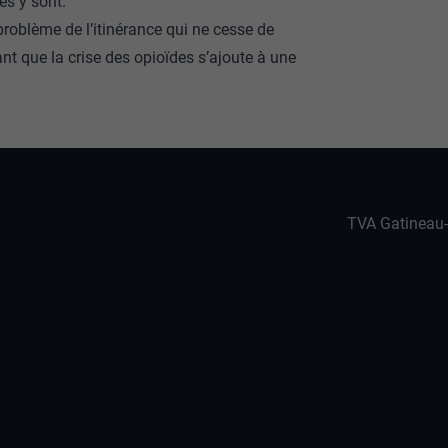
es y sont.
oblème de l’itinérance qui ne cesse de
nt que la crise des opioïdes s’ajoute à une
TVA Gatineau