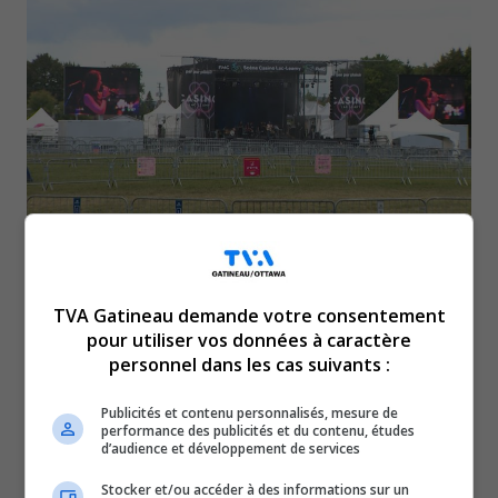
Si la présence de plein d’artistes avait déjà été
annoncée, il manquait toujours à l’appel deux
TVA Gatineau demande votre consentement
pour utiliser vos données à caractère
têtes d’affiche. The Barr Brothers monteront sur
personnel dans les cas suivants :
scène le vendredi 4 septembre et Half Moon Run
Publicités et contenu personnalisés, mesure de
jouera le samedi 5 septembre. Le Festival de
performance des publicités et du contenu, études
d’audience et développement de services
montgolfières de Gatineau aura lieu du 2 au
6 septembre inclusivement au parc de la Baie.
Stocker et/ou accéder à des informations sur un