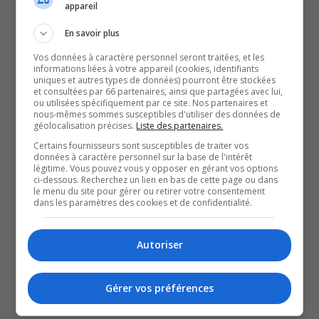
appareil
Procurez-vous vos billets et passeports
En savoir plus
ici :
Billetterie – FMG | Festival de montgolfières
Vos données à caractère personnel seront traitées, et les
de Gatineau
.
informations liées à votre appareil (cookies, identifiants
uniques et autres types de données) pourront être stockées
À voir aussi :
et consultées par 66 partenaires, ainsi que partagées avec lui,
ou utilisées spécifiquement par ce site. Nos partenaires et
Les vedettes du Festival de montgolfières de
nous-mêmes sommes susceptibles d'utiliser des données de
Gatineau 2026 dévoilées
géolocalisation précises.
Liste des partenaires.
« Les voix humaines » : dans le cerveau de Monique
Certains fournisseurs sont susceptibles de traiter vos
données à caractère personnel sur la base de l'intérêt
Miller
légitime. Vous pouvez vous y opposer en gérant vos options
La ferme Saunders transforme son célèbre verger en
ci-dessous. Recherchez un lien en bas de cette page ou dans
le menu du site pour gérer ou retirer votre consentement
une mer de couleurs
dans les paramètres des cookies et de confidentialité.
Avec les renseignements de Stéphanie Salomon.
YouT
X
Autoriser
SOUTENIR NOS MÉDIAS, C’EST PROTÉGER NOTRE
CULTURE ET NOTRE ÉCONOMIE
Gérer vos préférences