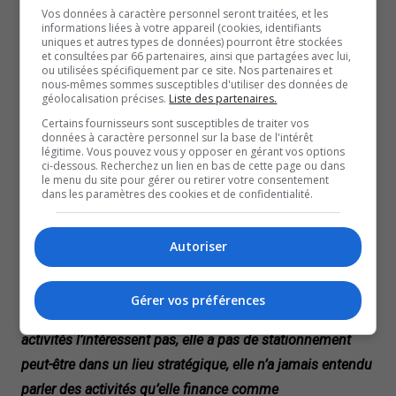
Vos données à caractère personnel seront traitées, et les
-Olive Kamanyana, conseillère du district du Carrefour-de-l’Hôpital
informations liées à votre appareil (cookies, identifiants
uniques et autres types de données) pourront être stockées
Cette sortie arrive au moment ou la Ville a fait le point
et consultées par 66 partenaires, ainsi que partagées avec lui,
sur la relance du centre-ville lors de la dernière année.
ou utilisées spécifiquement par ce site. Nos partenaires et
nous-mêmes sommes susceptibles d'utiliser des données de
Dans une tentative de réanimer le centre-ville, qui a
géolocalisation précises.
Liste des partenaires.
beaucoup souffert durant la pandémie, une enveloppe
Certains fournisseurs sont susceptibles de traiter vos
données à caractère personnel sur la base de l'intérêt
de 6 millions de dollars a été votée jusqu’en 2024.
légitime. Vous pouvez vous y opposer en gérant vos options
ci-dessous. Recherchez un lien en bas de cette page ou dans
Certains conseillers se sont dit heureux de voir que le
le menu du site pour gérer ou retirer votre consentement
public était présent l’été dernier lors des différents
dans les paramètres des cookies et de confidentialité.
évènements. Certains ont cependant soulevé la question
à savoir comment réellement quantifier le succès des
Autoriser
mesures d’aide.
« Ceux qui ne viennent pas, la dame de Buckingham qui
Gérer vos préférences
vient pas, pourquoi elle ne vient pas au centre-ville? Les
activités l’intéressent pas, elle a pas de stationnement
peut-être dans un lieu stratégique, elle n’a jamais entendu
parler des activités qu’elle finance comme