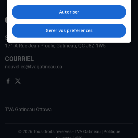
Autoriser
Gérer vos préférences
STATION
171-A Rue Jean-Proulx, Gatineau, QC J8Z 1W5
COURRIEL
nouvelles@tvagatineau.ca
TVA Gatineau-Ottawa
©
2026
Tous droits révervés -
TVA Gatineau
|
Politique
d'accessibilité