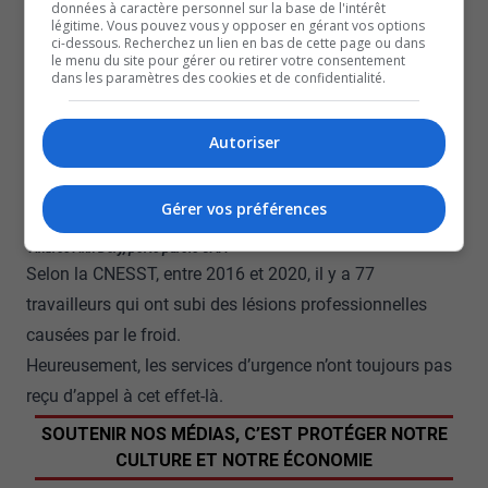
données à caractère personnel sur la base de l'intérêt
légitime. Vous pouvez vous y opposer en gérant vos options
«Des employés d’autres secteurs vont prêter main-
ci-dessous. Recherchez un lien en bas de cette page ou dans
forte. On appelle ça une équipe volante. On a aussi
le menu du site pour gérer ou retirer votre consentement
dans les paramètres des cookies et de confidentialité.
des flottes d’urgence qui peuvent être déployées.
Ce sont des chauffeurs de taxi qui ont participé à un
Autoriser
projet pilote, qui peuvent faire sur survoltage. Et
quand on voit que la demande est beaucoup trop
Gérer vos préférences
intense, ils peuvent venir en aide à CAA-Québec ».
-Andrée-Ann Déry, porte-parole CAA
Selon la CNESST, entre 2016 et 2020, il y a 77
travailleurs qui ont subi des lésions professionnelles
causées par le froid.
Heureusement, les services d’urgence n’ont toujours pas
reçu d’appel à cet effet-là.
SOUTENIR NOS MÉDIAS, C’EST PROTÉGER NOTRE
CULTURE ET NOTRE ÉCONOMIE