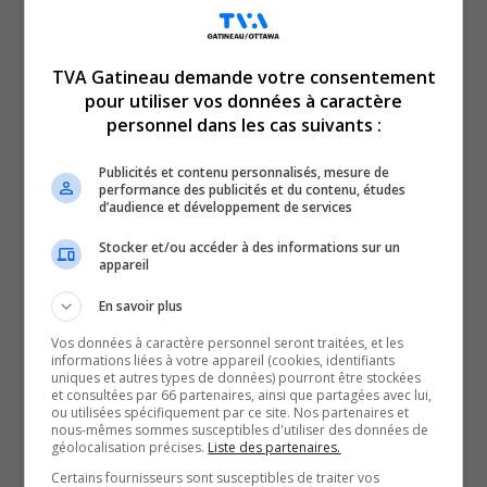
Celsius très tôt en matinée, avec le refroidissement
éolien.
TVA Gatineau demande votre consentement
Ce froid polaire ne donne pas beaucoup de chance aux
pour utiliser vos données à caractère
batteries des véhicules.
personnel dans les cas suivants :
Un l’avertissement de froid extrême avait été lancé,
Publicités et contenu personnalisés, mesure de
avertissement qui est maintenant terminé pour la région.
performance des publicités et du contenu, études
d’audience et développement de services
Selon Environnement Canada, il s’agit de la journée la
plus froide de l’hiver jusqu’à présent.
Stocker et/ou accéder à des informations sur un
appareil
Une mise à jour de CAA-Québec indique que 4000
services ont été rendus à l’échelle de la province.
En savoir plus
75% des services offerts sont en lien avec du survoltage.
Vos données à caractère personnel seront traitées, et les
informations liées à votre appareil (cookies, identifiants
Avec des températures comme celle de mardi, la batterie
uniques et autres types de données) pourront être stockées
n’a que 25% de sa capacité maximale pour permettre le
et consultées par 66 partenaires, ainsi que partagées avec lui,
ou utilisées spécifiquement par ce site. Nos partenaires et
démarrage.
nous-mêmes sommes susceptibles d'utiliser des données de
géolocalisation précises.
Liste des partenaires.
CAA Québec a quadruplé ses effectifs pour répondre à la
Certains fournisseurs sont susceptibles de traiter vos
demande.