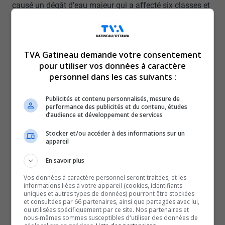
causé un dégât d’eau majeur qui a affecté six classes et
des locaux administratifs.
La situation n’a pas forcé la fermeture de
l’établissement, mais encore vendredi, le groupe Qualinet
TVA Gatineau demande votre consentement
finalisait le travail. Donc, pas d’impact majeur pour les
pour utiliser vos données à caractère
élèves et le personnel, mais toute une gestion pour le
personnel dans les cas suivants :
Centre de services scolaire Western Québec
Publicités et contenu personnalisés, mesure de
« Est-ce qu’un nouveau système de chauffage aurait fait
performance des publicités et du contenu, études
d’audience et développement de services
une différence? Bien entendu. Ceci étant dit, il y a
personne qui est à l’abris des dégâts qui peuvent arriver
Stocker et/ou accéder à des informations sur un
appareil
lors des froids extrêmes ».
-Pascal Proulx, directeur des ressources matérielles et informatiques
En savoir plus
du Centre de services scolaire Western Quebec
Vos données à caractère personnel seront traitées, et les
C’est à se demander si les écoles pourront supporter les
informations liées à votre appareil (cookies, identifiants
uniques et autres types de données) pourront être stockées
prochains caprices de dame nature. D’autant plus
et consultées par 66 partenaires, ainsi que partagées avec lui,
ou utilisées spécifiquement par ce site. Nos partenaires et
que les températures glaciales se sont acharnées à
nous-mêmes sommes susceptibles d'utiliser des données de