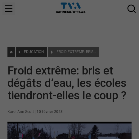
ÉDUCATION
FROID EXTRÊME: BRIS ET DÉGÂTS D’EAU, LES ÉCOLES TIENDRONT-ELLES LE COUP ?
Froid extrême: bris et
dégâts d’eau, les écoles
tiendront-elles le coup ?
Karol-Ann Scott
|
10 février 2023