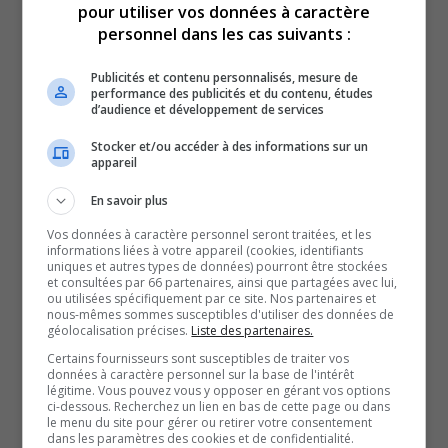
Gatineau.
pour utiliser vos données à caractère
personnel dans les cas suivants :
On sait que l’enjeu des titres ou claims miniers fait
beaucoup parler dans la région, notamment, dans la
Publicités et contenu personnalisés, mesure de
MRC de Papineau. Le monde municipal est donc
performance des publicités et du contenu, études
d’audience et développement de services
rassemblé pour voir comment on peut mieux encadrer
Stocker et/ou accéder à des informations sur un
les activités minières, auxquelles ils n’y sont pas
appareil
opposés, si c’est bien fait.
En savoir plus
« On n’est pas contre l’activité minière, Il faut choisir les
bons endroits pour éviter que l’activité actuelle, que ce
Vos données à caractère personnel seront traitées, et les
informations liées à votre appareil (cookies, identifiants
soit l’activité agricole, ou que ce soit l’activité
uniques et autres types de données) pourront être stockées
et consultées par 66 partenaires, ainsi que partagées avec lui,
récréotouristique ou de villégiature, soit respectée ».
ou utilisées spécifiquement par ce site. Nos partenaires et
nous-mêmes sommes susceptibles d'utiliser des données de
-David Pharand, maire de Duhamel
géolocalisation précises.
Liste des partenaires.
Selon les municipalités, Québec doit agir pour mieux les
Certains fournisseurs sont susceptibles de traiter vos
outiller. À l’heure actuelle, ils expliquent pouvoir identifier
données à caractère personnel sur la base de l'intérêt
légitime. Vous pouvez vous y opposer en gérant vos options
des territoires incompatibles, mais que la décision finale
ci-dessous. Recherchez un lien en bas de cette page ou dans
le menu du site pour gérer ou retirer votre consentement
revient au gouvernement.
dans les paramètres des cookies et de confidentialité.