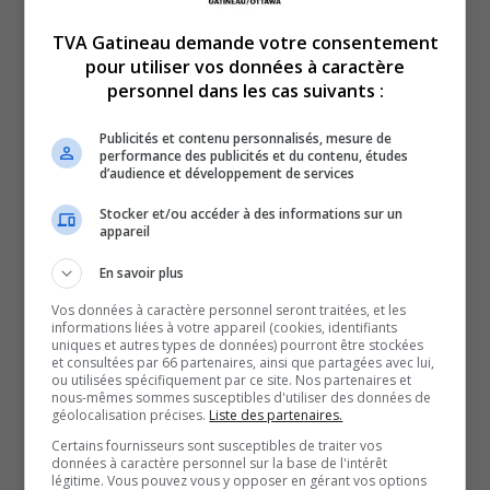
le plus d’intensité, mais en termes de nombre de feux,
TVA Gatineau demande votre consentement
c’est un moment important de la saison.
pour utiliser vos données à caractère
Philippe Bergeron, Agent à la prévention et aux communications,
personnel dans les cas suivants :
SOPFEU
Dans 80 % des cas, ces incendies sont d’origine
Publicités et contenu personnalisés, mesure de
humaine. Mégots de cigarette, feux de camp mal éteints
performance des publicités et du contenu, études
d’audience et développement de services
et brûlage de résidus en sont les principales causes.
Stocker et/ou accéder à des informations sur un
Les autorités rappellent qu’il existe des alternatives
appareil
sécuritaires, comme la collecte des résidus verts, le
En savoir plus
compostage ou les écocentres.
À plusieurs endroits de la région, dont Chelsea et
Vos données à caractère personnel seront traitées, et les
informations liées à votre appareil (cookies, identifiants
Papineauville, des interdictions de feu à ciel ouvert sont
uniques et autres types de données) pourront être stockées
et consultées par 66 partenaires, ainsi que partagées avec lui,
déjà en vigueur. Une amélioration des conditions est
ou utilisées spécifiquement par ce site. Nos partenaires et
nous-mêmes sommes susceptibles d'utiliser des données de
espérée d’ici la fin de semaine, grâce à des précipitations
géolocalisation précises.
Liste des partenaires.
prévues.
Certains fournisseurs sont susceptibles de traiter vos
Pendant ce temps, les pompiers de Chelsea se préparent
données à caractère personnel sur la base de l'intérêt
légitime. Vous pouvez vous y opposer en gérant vos options