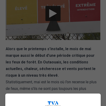
Alors que le printemps s’installe, le mois de mai
marque aussi le début d’une période critique pour
les feux de forêt. En Outaouais, les conditions
actuelles, chaleur, sécheresse et vents portent le
risque à un niveau très élevé.
Statistiquement, mai est le mois où l’on recense le plus
de feux, même s’ils ne sont pas toujours les plus
destructeurs.
Ce n’est pas nécessairement les plus graves, ceux qui ont