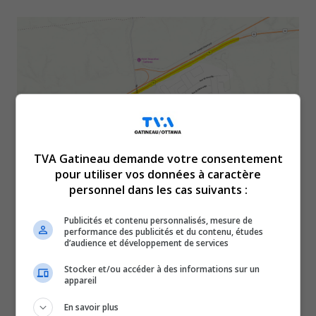
TVA Gatineau demande votre consentement
pour utiliser vos données à caractère
er
Du 1
juin à 20 h au 2 juin à 5 h, une voie sur
personnel dans les cas suivants :
deux en directions est et ouest sur
Publicités et contenu personnalisés, mesure de
l’autoroute 50 sera fermée pour permettre la
performance des publicités et du contenu, études
d’audience et développement de services
réalisation de travaux d’entretien. La voie sera
Stocker et/ou accéder à des informations sur un
réduite à 4 mètres.
appareil
À lire aussi :
En savoir plus