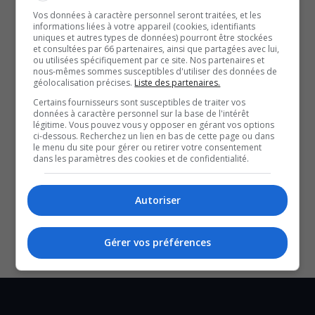
Fermeture complète de la traverse des Chaudières
Vos données à caractère personnel seront traitées, et les
pour des travaux de réhabilitation
informations liées à votre appareil (cookies, identifiants
uniques et autres types de données) pourront être stockées
Fermeture de voies de l’A-5 pour remplacement de
et consultées par 66 partenaires, ainsi que partagées avec lui,
puisards et de regards-puisards entre les échangeurs
ou utilisées spécifiquement par ce site. Nos partenaires et
nous-mêmes sommes susceptibles d'utiliser des données de
Saint-Joseph et Scott
géolocalisation précises.
Liste des partenaires.
Des stationnements du parc de la Gatineau, du parc
Certains fournisseurs sont susceptibles de traiter vos
du Lac-Leamy et du domaine Mackenzie-King
données à caractère personnel sur la base de l'intérêt
légitime. Vous pouvez vous y opposer en gérant vos options
désormais payants
ci-dessous. Recherchez un lien en bas de cette page ou dans
YouT
X
le menu du site pour gérer ou retirer votre consentement
dans les paramètres des cookies et de confidentialité.
SOUTENIR NOS MÉDIAS, C’EST PROTÉGER NOTRE
CULTURE ET NOTRE ÉCONOMIE
Autoriser
Gérer vos préférences