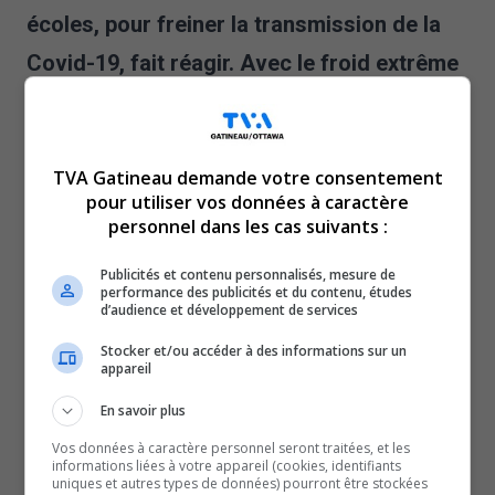
écoles, pour freiner la transmission de la
Covid-19, fait réagir. Avec le froid extrême
en vigueur, des élèves de la région ont
décidé de garder leur manteau et leur
tuque à l’intérieur. Dans certaines classes,
TVA Gatineau demande votre consentement
pour utiliser vos données à caractère
la température pouvait atteindre 15 degrés
personnel dans les cas suivants :
Celsius.
Publicités et contenu personnalisés, mesure de
Les niveaux de CO2 sont trop élevés, la ventilation n’est
performance des publicités et du contenu, études
d’audience et développement de services
pas adéquate et les risques de transmission de la
Stocker et/ou accéder à des informations sur un
COVID-19 sont plus élevés.
appareil
La solution proposée par le gouvernement ? Ouvrir les
En savoir plus
fenêtres pour permettre une meilleure circulation de l’air,
mais l’air froid entre rapidement dans les
Vos données à caractère personnel seront traitées, et les
informations liées à votre appareil (cookies, identifiants
établissements. Et dans les vieilles écoles, le chauffage
uniques et autres types de données) pourront être stockées