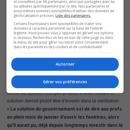
et consultées par 66 partenaires, ainsi que partagées avec lui,
ne fournit pas.
ou utilisées spécifiquement par ce site. Nos partenaires et
nous-mêmes sommes susceptibles d'utiliser des données de
Le Centre de services scolaire des Draveurs indique qu’il
géolocalisation précises.
Liste des partenaires.
n’est pas obligatoire que la fenêtre soit ouverte, mais que
Certains fournisseurs sont susceptibles de traiter vos
le personnel suivent les recommandations.
données à caractère personnel sur la base de l'intérêt
légitime. Vous pouvez vous y opposer en gérant vos options
Les étudiants doivent alors avoir un manteau et une
ci-dessous. Recherchez un lien en bas de cette page ou dans
le menu du site pour gérer ou retirer votre consentement
tuque.
dans les paramètres des cookies et de confidentialité.
Au collège Saint-Joseph de Hull, les filles ont obtenu la
permission d’apporter des couvertures
Autoriser
Une situation inacceptable selon le Syndicat de
l’enseignement. La présidente affirme qu’il s’agit d’un
Gérer vos préférences
non-sens d’ouvrir les fenêtres en plein mois de janvier. Le
climat au Québec n’est pas propice à cette mesure et
solution devrait plutôt être d’investir dans la ventilation.
« La solution du gouvernement est de dire aux profs
en plein mois de janvier d’ouvrir les fenêtres, alors
qu’il aurait pu, déjà depuis longtemps investir dans le