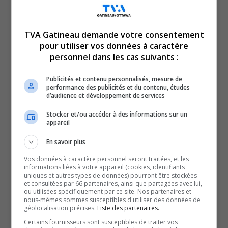
la Ville, confirmant l’ampleur du phénomène dans
certains secteurs, notamment dans le Plateau et
TVA Gatineau demande votre consentement
Mitigomikokan, identifiés comme des zones critiques par
pour utiliser vos données à caractère
personnel dans les cas suivants :
une étude indépendante menée par deux anciens experts
de Statistique Canada.
Publicités et contenu personnalisés, mesure de
Dans certains immeubles locatifs, une voiture sur quatre
performance des publicités et du contenu, études
d’audience et développement de services
porterait une plaque de l’Ontario. Jusqu’ici, 26 constats
d’infraction ont été émis par le SPVG, et 22 dossiers ont
Stocker et/ou accéder à des informations sur un
appareil
été transférés à Revenu Québec pour analyse fiscale.
L’amende prévue au Code de la sécurité routière est de
En savoir plus
200 $, mais avec les frais, elle grimpe à 336 $ par
Vos données à caractère personnel seront traitées, et les
informations liées à votre appareil (cookies, identifiants
constat.
uniques et autres types de données) pourront être stockées
et consultées par 66 partenaires, ainsi que partagées avec lui,
Depuis le début des opérations, on parle maintenant de
ou utilisées spécifiquement par ce site. Nos partenaires et
26 constats émis. Toutes les informations sont traitées
nous-mêmes sommes susceptibles d'utiliser des données de
géolocalisation précises.
Liste des partenaires.
de façon confidentielle, et seuls les citoyens qui le
Certains fournisseurs sont susceptibles de traiter vos
souhaitent peuvent être contactés par les policiers pour