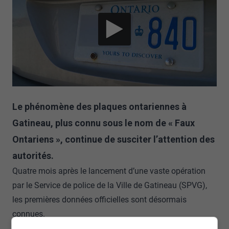
Le phénomène des plaques ontariennes à
Gatineau, plus connu sous le nom de « Faux
Ontariens », continue de susciter l’attention des
autorités.
Quatre mois après le lancement d’une vaste opération
par le Service de police de la Ville de Gatineau (SPVG),
les premières données officielles sont désormais
connues.
Depuis février, 1676 signalements ont été enregistrés par