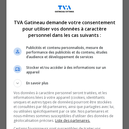
TVA Gatineau demande votre consentement
pour utiliser vos données à caractère
personnel dans les cas suivants :
Publicités et contenu personnalisés, mesure de
performance des publicités et du contenu, études
d’audience et développement de services
Le moins qu’on puisse dire est que Eye of the Tiger
Stocker et/ou accéder à des informations sur un
a remporté son pari en effectuant un retour percutant en
appareil
Outaouais.
En savoir plus
Au terme d’une soirée haute en émotions au Casino du
Lac Leamy, Alexandre Gaumont et Harley-David O’reilly
Vos données à caractère personnel seront traitées, et les
informations liées à votre appareil (cookies, identifiants
ont gagné leur combat de façon fracassante.
uniques et autres types de données) pourront être stockées
et consultées par 66 partenaires, ainsi que partagées avec lui,
Résumé avec Étienne Malouin.
ou utilisées spécifiquement par ce site. Nos partenaires et
nous-mêmes sommes susceptibles d'utiliser des données de
SOUTENIR NOS MÉDIAS, C’EST PROTÉGER NOTRE
géolocalisation précises.
Liste des partenaires.
CULTURE ET NOTRE ÉCONOMIE
Certains fournisseurs sont susceptibles de traiter vos