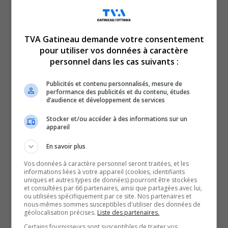
TVA Gatineau demande votre consentement
pour utiliser vos données à caractère
personnel dans les cas suivants :
Publicités et contenu personnalisés, mesure de
performance des publicités et du contenu, études
d’audience et développement de services
Saviez-vous que la salle Odyssée n’est pas
Stocker et/ou accéder à des informations sur un
seulement une salle de spectacles? C’est aussi
appareil
possible d’y admirer des expositions.
En savoir plus
Les habitués de la salle Odyssée auront remarqué qu’au
deuxième étage, la décoration a change. La raison pour
Vos données à caractère personnel seront traitées, et les
informations liées à votre appareil (cookies, identifiants
laquelle les murs ont été rafraîchis, c’est pour souligner
uniques et autres types de données) pourront être stockées
et consultées par 66 partenaires, ainsi que partagées avec lui,
le 30ème anniversaire de la salle.
ou utilisées spécifiquement par ce site. Nos partenaires et
nous-mêmes sommes susceptibles d'utiliser des données de
SOUTENIR NOS MÉDIAS, C’EST PROTÉGER NOTRE
géolocalisation précises.
Liste des partenaires.
CULTURE ET NOTRE ÉCONOMIE
Certains fournisseurs sont susceptibles de traiter vos