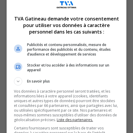
TVA Gatineau demande votre consentement
pour utiliser vos données à caractère
personnel dans les cas suivants :
Publicités et contenu personnalisés, mesure de
performance des publicités et du contenu, études
d’audience et développement de services
La campagne Moment de douceur menée par
Stocker et/ou accéder à des informations sur un
Chantal Lacroix est au profit de la Fondation petits
appareil
trésors. Ça se poursuit jusqu’au 31 décembre. La
En savoir plus
porte-parole de la campagne Moment de douceur,
Vos données à caractère personnel seront traitées, et les
Chantal Lacroix, nous explique pour qui sont
informations liées à votre appareil (cookies, identifiants
uniques et autres types de données) pourront être stockées
amassés les fonds.
et consultées par 66 partenaires, ainsi que partagées avec lui,
ou utilisées spécifiquement par ce site. Nos partenaires et
SOUTENIR NOS MÉDIAS, C’EST PROTÉGER NOTRE
nous-mêmes sommes susceptibles d'utiliser des données de
géolocalisation précises.
Liste des partenaires.
CULTURE ET NOTRE ÉCONOMIE
Certains fournisseurs sont susceptibles de traiter vos
données à caractère personnel sur la base de l'intérêt