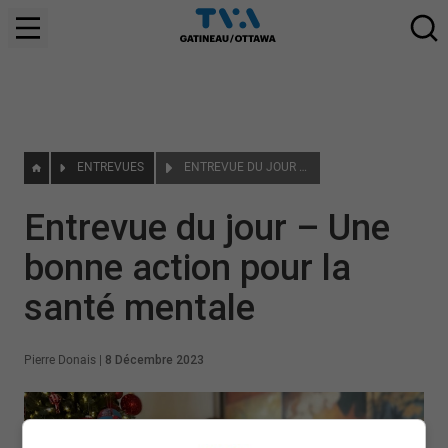
ENTREVUES
ENTREVUE DU JOUR – UNE BONNE ACTION POUR LA SANTÉ MENTALE
Entrevue du jour – Une
bonne action pour la
santé mentale
Pierre Donais
|
8 Décembre 2023