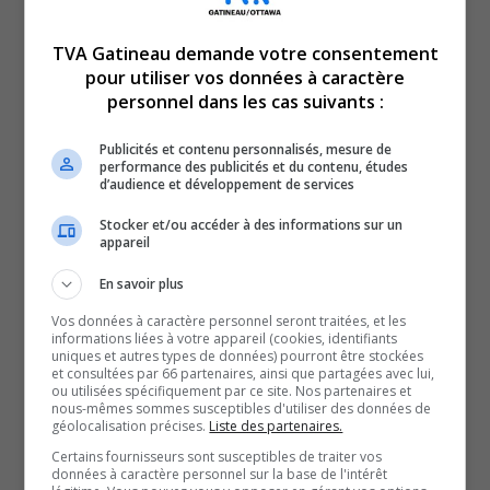
TVA Gatineau demande votre consentement
pour utiliser vos données à caractère
personnel dans les cas suivants :
Publicités et contenu personnalisés, mesure de
performance des publicités et du contenu, études
d’audience et développement de services
Stocker et/ou accéder à des informations sur un
L’application TikTok est maintenant interdite pour
appareil
les fonctionnaires. Si ce n’est pas bon pour
En savoir plus
eux, qu’en est-il pour le reste de la population?
Jacques Sauvé, consultant en cybersécurité, nous
Vos données à caractère personnel seront traitées, et les
informations liées à votre appareil (cookies, identifiants
éclaire sur le sujet.
uniques et autres types de données) pourront être stockées
et consultées par 66 partenaires, ainsi que partagées avec lui,
SOUTENIR NOS MÉDIAS, C’EST PROTÉGER NOTRE
ou utilisées spécifiquement par ce site. Nos partenaires et
nous-mêmes sommes susceptibles d'utiliser des données de
CULTURE ET NOTRE ÉCONOMIE
géolocalisation précises.
Liste des partenaires.
Certains fournisseurs sont susceptibles de traiter vos
données à caractère personnel sur la base de l'intérêt