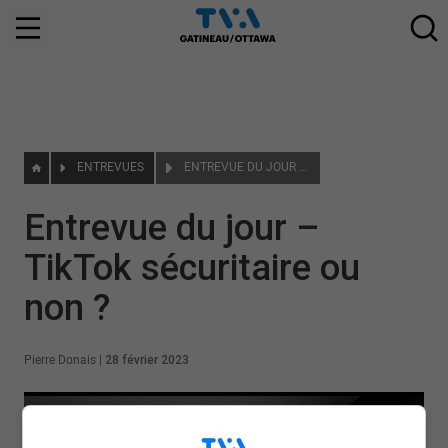
ENTREVUES
ENTREVUE DU JOUR – TIKTOK SÉCURITAIRE OU NON ?
Entrevue du jour –
TikTok sécuritaire ou
non ?
Pierre Donais
|
28 février 2023